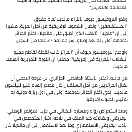
المصالحة والتعايش".
وذكر البروفيسور ديوف بالتزام مانديلا تجاه حقوق
"المستضعفين" ونضال الشعوب الإفريقية من أجل الحرية، مشيرا
إلى أن "ماديبا"، (اللقب الذي أطلق على مانديلا)، اختار الجزائر
كوجهة أولى له بعد إطلاق سراحه بعد 27 عاما من السجن.
وأوضح البروفيسور ديوف أن "الجزائر كانت نقطة تقاطع جميع
النضالات التحررية في إفريقيا"، معتبرا أن الثورة التحريرية ألهمت
مانديلا".
من جانبه، اعتبر الأستاذ الجامعي الجزائري، بن عودة البدعي أن
نضال الجزائريين من أجل الاستقلال كان مصدر إلهام كبير لنيلسون
مانديلا، الذي اختار الجزائر كوجهة أولى في أول زيارة دولية له
كرئيس لجنوب إفريقيا.
وبعد استعراض رؤاه ومساره النضالي في حزب المؤتمر الوطني
الإفريقي ونضالاته ضد العنف في بلاده، أشار المتخصص في
الأدب الإفريقي الاستعماري وما بعد الاستعمار إلى أن مانديلا كان
لديه "شعور حاد" باحترام الآخر.