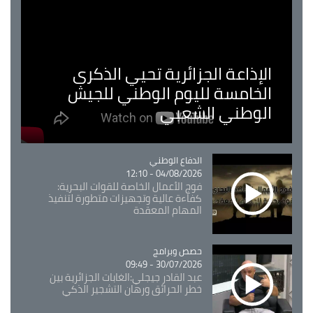
الإذاعة الجزائرية تحيي الذكرى
الخامسة لليوم الوطني للجيش
الوطني الشعبي
Catégorie
الدفاع الوطني
04/08/2026 - 12:10
فوج الأعمال الخاصة للقوات البحرية:
كفاءة عالية وتجهيزات متطورة لتنفيذ
المهام المعقدة
Catégorie
حصص وبرامج
30/07/2026 - 09:49
عبد القادر جيجلي:الغابات الجزائرية بين
خطر الحرائق ورهان التشجير الذكي