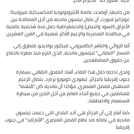
من جانبها، أوضحت عالمة الأنثروبولوجيا المكسيكية، فيرونيكا
غونزاليز لابورت، أن نضال نيلسون مانديلا من أجل المصالحة بين
الأعراق (السود والبيض) والديمقراطية جعل منه شخصية عالمية
في مكافحة العنصرية والزعيم الأكثر شعبية في القرن العشرين.
أما الروائي والناشر الكاميروني، فيكتور بواديجو، فتطرق إلى
المسار "النضالي" لنيلسون مانديلا، الذي التزم منذ صغره بالدفاع
عن حقوق المضطهدين.
ولدى تدخله خلال هذا اللقاء، أشاد الملحق الثقافي بسفارة
جنوب إفريقيا بالجزائر، ليغودي كوبورو برنارد، بنضال الزعيم
المناهض للفصل العنصري، مؤكدا أن مانديلا كان "مُلهما"
للمناضلين في جميع أنحاء العالم من أجل التحرر من سيطرة
الاستعمار والاضطهاد.
كما أشار إلى أن الجزائر هي أحد البلدان التي دعمت نيلسون
مانديلا في نضاله ضد نظام الفصل العنصري "الأبارتايد" في جنوب
إفريقيا.