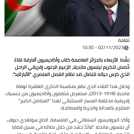
ثقافة
02/11/2023 - 10:30
نشّط الأربعاء بالجزائر العاصمة كتاب وأكاديميون أفارقة لقاءً
خُصص لتكريم نيلسون مانديلا، الزعيم الجنوب إفريقي الراحل
الذي كرس حياته للنضال ضد نظام الفصل العنصري "الأبارتايد".
وخلال هذا اللقاء الذي نظم بمناسبة الذكرى العاشرة لوفاة
مانديلا (1918-2013)، استعرض مثقفون وأكاديميون من جنسيات
إفريقية مختلفة المسار الاستثنائي لهذا "المناضل الكبير"
الملتزم بالعدالة والحرية والمصالحة.
وأكد البروفيسور السنغالي في الفلسفة، الحاج سونغدي ديوف،
أن نيلسون مانديلا "قائدٌ جسّد من خلال نضاله في سبيل قضايا
الشعوب العادلة في إفريقيا، قيما إنسانية عالمية، لا سيما