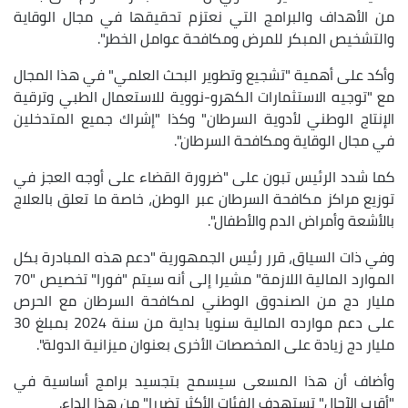
من الأهداف والبرامج التي نعتزم تحقيقها في مجال الوقاية
والتشخيص المبكر للمرض ومكافحة عوامل الخطر".
وأكد على أهمية "تشجيع وتطوير البحث العلمي" في هذا المجال
مع "توجيه الاستثمارات الكهرو-نووية للاستعمال الطبي وترقية
الإنتاج الوطني لأدوية السرطان" وكذا "إشراك جميع المتدخلين
في مجال الوقاية ومكافحة السرطان".
كما شدد الرئيس تبون على "ضرورة القضاء على أوجه العجز في
توزيع مراكز مكافحة السرطان عبر الوطن، خاصة ما تعلق بالعلاج
بالأشعة وأمراض الدم والأطفال".
وفي ذات السياق، قرر رئيس الجمهورية "دعم هذه المبادرة بكل
الموارد المالية اللازمة" مشيرا إلى أنه سيتم "فورا" تخصيص "70
مليار دج من الصندوق الوطني لمكافحة السرطان مع الحرص
على دعم موارده المالية سنويا بداية من سنة 2024 بمبلغ 30
مليار دج زيادة على المخصصات الأخرى بعنوان ميزانية الدولة".
وأضاف أن هذا المسعى سيسمح بتجسيد برامج أساسية في
"أقرب الآجال" تستهدف الفئات الأكثر تضررا" من هذا الداء.