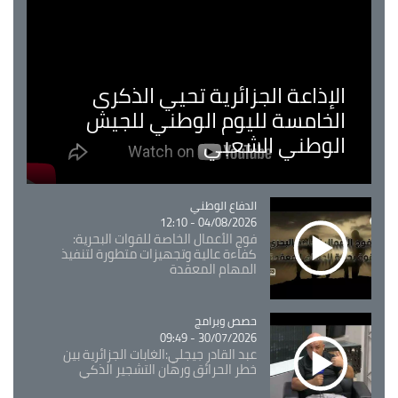
الإذاعة الجزائرية تحيي الذكرى
الخامسة لليوم الوطني للجيش
الوطني الشعبي
Catégorie
الدفاع الوطني
04/08/2026 - 12:10
فوج الأعمال الخاصة للقوات البحرية:
كفاءة عالية وتجهيزات متطورة لتنفيذ
المهام المعقدة
Catégorie
حصص وبرامج
30/07/2026 - 09:49
عبد القادر جيجلي:الغابات الجزائرية بين
خطر الحرائق ورهان التشجير الذكي