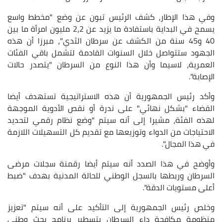
وفي هذا الإطار، كشف الرئيس تبون عن وضع "مخطط واسع
يسمح في البداية باستفادة ما يزيد عن 2،2 مليون امرأة ما بين
40 و45 سنة من الكشف عن سرطان الثدي"، مبرزا أن هذه
الجهود ستتواصل خلال السنوات القادمة لتشمل باقي الفئات
العمرية، لاسيما وأن هذا النوع من السرطان "يتصدر حالات
الإصابة".
وأكد رئيس الجمهورية أن هذه الاستراتيجية تستهدف أيضا
القضاء "بشكل نهائي" على ندرة أو نقص الأدوية الموجهة
لهذه الفئة، مشيرا إلى أنه سيتم "وضع نظام رقمي لتحديد
الاحتياجات من الدواء وتوزيعها مع تقديم كل التسهيلات اللازمة
في هذا المجال".
وأوضح في هذا الصدد أنه سيتم أيضا رقمنة سجلات مرضى
السرطان وربطها بالسجل الوطني للحالة المدنية بهدف "ضبط
أعلى مستويات الدقة".
وخلص رئيس الجمهورية إلى التأكيد على أنه سيتم "تعزيز
منظومة مكافحة داء السرطان بتسطير برنامج بحث وطني