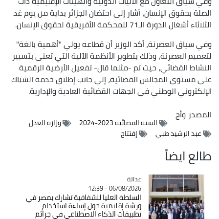
وفي سياق التعاون مع الآليات الدولية والهيئات الإقليمية ذات
الصلة بحقوق الإنسان، أشار إلى احتضان الجزائر بداية من يوم غد
الثلاثاء أشغال الدورة الـ71 للمحكمة الأفريقية لحقوق الإنسان.
وفي سياق العصرنة، أكد الوزير أن قطاعه يولي "أهمية بالغة"
لتعميم العصرنة، وذلك بتطوير الأنظمة الآلية التي تعنى بتسيير
النشاط القضائي، حيث تم -مثلما قال- تفعيل الأرضية الرقمية
على مستوى المجالس القضائية، إلى جانب إطلاق خدمة الشباك
الإلكتروني الوطني في الجهات القضائية العادية والإدارية.
المصدر
وأج
السنة القضائية 2023-2024
وزارة العدل
عبد الرشيد طبي
إفتتاح
طالع ايضاً
عدالة
Catégorie
06/08/2026 - 12:39
السلطة العليا للشفافية تشارك بمصر في
ورشة إقليمية حول إساءة استخدام
تطبيقات الذكاء الاصطناعي في جرائم