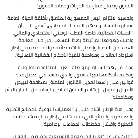
القانون وضمان ممارسة الحريات وحماية الحقوق".
وتجسيدا لالتزام رئيس الجمهورية المتعلق بأخلقة الحياة العامة
ومحاربة الفساد وتطهير المحيط الاقتصادي، أوضح طبي أن
"الجهات القضائية، خاصة القطب الوطني الاقتصادي والمالي،
واصلت جهودها المرتبطة بهذا المسعى من خلال معالجة
العديد من القضايا وإصدار إنابات قضائية دولية جديدة في إطار
استرداد العائدات ومواصلة تنفيذ الأحكام القضائية النهائية".
وذكر في هذا السياق بمواصلة "تعزيز المنظومة القانونية
وتكييف أحكامها مع الدستور، والذي تجسد في تعديل عدة
قوانين على رأسها تعديل القانون المتعلق بمكافحة تبييض
الأموال وتمويل الإرهاب والقانون الخاص بالوقاية من الاتجار بالبشر
ومكافحته".
وفي هذا الإطار، أشاد طبي بـ"العمليات النوعية للمصالح الأمنية
والعسكرية والنتائج التي حققتها في إطار محاربة هذه الآفة
الخطيرة وإفشال مخططات الجماعات الإجرامية".
كما كشف عن "تعزيز المنظومة التشريعية بجملة من القوانين