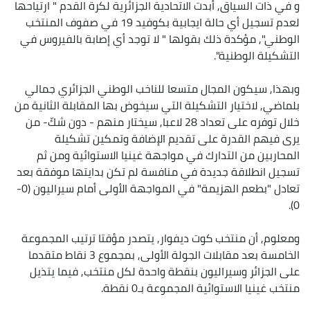
و في ذات السياق, أبدت الاتحادية الجزائرية لكرة القدم " ارتياحها
لعدم تسجيل أي حالة ايجابية بكوفيد 19 في صفوف المنتخب
الوطني", مؤكدة ذلك بقولها " لا توجد أي إصابة بالفيروس في
التشكيلة الوطنية".
وبهذا, سيكون المجال متسعا للناخب الوطني الجزائري جمالي
بلماضي, لاختيار التشكيلة التي سيخوض بها المقابلة الثانية من
خلال توفره على تعداد 28 لاعبا, سيختار منهم - دون شكّ- من
يرى فيهم القدرة على تقديم الإضافة وتمكين تشكيلة
المحاربين من التدارك في مواجهة غينيا الاستوائية ومن ثم
تسجيل انطلاقة جديدة في منافسة لم تكن بدايتها موفقة بعد
تعادل "بطعم الهزيمة" في المواجهة الأولى أمام سيراليون (0-
0).
ومعلوم, أن منتخب كوت ديفوار, يتصدر مؤقتا ترتيب المجموعة
الخامسة بعد مقابلات الجولة الأولى, بمجموع 3 نقاط متقدما
على الجزائر وسيراليون بنقطة واحدة لكل منتخب, فيما يتذيل
منتخب غينيا الاستوائية المجموعة بـ0 نقطة.