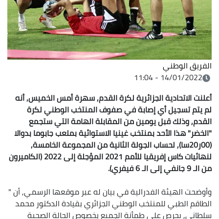
الفريق الوطني
14/01/2022 - 11:04
أعلنت الاتحادية الجزائرية لكرة القدم, سهرة أمس الخميس, أنه
لم يتم تسجيل أي إصابة في صفوف المنتخب الوطني لكرة
القدم, وذلك قبل يومين من المقابلة الهامة التي ستجمع
"الخضر" هذا الأحد بمنتخب غينيا الاستوائية بملعب جابوما بدوالا
(00ر20سا), لحساب الجولة الثانية من المجموعة الخامسة,
لنهائيات كاس إفريقيا للأمم 2021 المؤجلة إلى 2022 (الكاميرون
من الـ 9 جانفي إلى الـ 6 فيفري).
وأوضحت الهيئة الفدرالية في بيان له عبر موقعها الرسمي, أن "
الطاقم الطبي للمنتخب الوطني الجزائري بقيادة الدكتور محمد
سلطاني, يحرص على طمأنة الجميع بخصوص الحالة الصحية