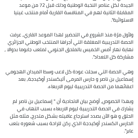
الجيدة لكل عناصر النخبة الوطنية وذلك قبل 72 من موعد
المقابلة الثانية لهم في المنافسة القارية أمام منتخب غينيا
الاستوائية".
ولأول مرّة منذ الشروع في التحضير لهذا الموعد القاري, عرفت
الحصة التدريبية المغلقة التي أجراها المنتخب الوطني الجزائري
نهاية نهار أمس الخميس بالملحق الجنوبي لملعب جابوما بدوالا ,
مشاركة كل التعداد".
وهي الحصة التي سجلت عودة كل لاعب وسط الميدان الهجومي
إسماعيل بن ناصر و حارس المرمى أليكسندر أوكيدجة, بعد
اعفائهما من الحصة التدريبية ليوم الاربعاء.
وبهذا الخصوص, أوضح بيان الاتحادية أن " إسماعيل بن ناصر لم
يشارك في الحصة التدريبية ليوم الاربعاء بسبب التهاب في
الحلق و هو الآن بصدد استرجاع عافيته بشكل متدرج, مثله مثل
الحارس الكسندر أوكيدجة الذي ركن للراحة بسبب شعوره بتعب
عابر".