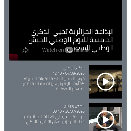
الإذاعة الجزائرية تحيي الذكرى
الخامسة لليوم الوطني للجيش
الوطني الشعبي
Catégorie
الدفاع الوطني
04/08/2026 - 12:10
فوج الأعمال الخاصة للقوات البحرية:
كفاءة عالية وتجهيزات متطورة لتنفيذ
المهام المعقدة
Catégorie
حصص وبرامج
30/07/2026 - 09:49
عبد القادر جيجلي:الغابات الجزائرية بين
خطر الحرائق ورهان التشجير الذكي