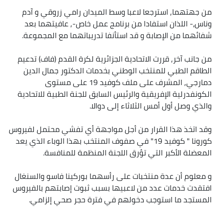
من جهتهما, استرجعا لاعبا وسط الميدان رامي زروقي و آدم
وناس,- اللذان استفادا من برنامج عمل خاص-, عافيتهما بعد
شفائهما من الإصابة و قد استأنفا تدريباتهما مع المجموعة.
من جانب آخر, قررت الاتحادية الجزائرية لكرة القدم (فاف) تدعيم
الطاقم الطبي للمنتخب الوطني بخدمات الدكتور جمال الدين
دمارجي, المشرف على ملف كوفيد 19 على مستوى
الكونفدرلية الإفريقية والرئيس السابق للجنة الطبية للاتحادية
والذي وصل أول أمس الثلاثاء إلى دوالا.
وقد اتخذ هذا القرار من أجل مواجهة أي تفشي محتمل لفيروس
كورونا " كوفيد 19" في صفوف المنتخب بهذا الوباء الذي يعد
المعضلة الأكبر التي تؤرق اللجنة المنظمة للمنافسة.
و معلوم أن عدة منتخبات على رأسهما بوركينا فاسو والسنغال
افتقدت خدمات عدد من لاعبيها بسبب ثبوت إصابتهم بالفيروس
المستجد ما استوجب دخولهم في فترة حجر صحي إلزامي.