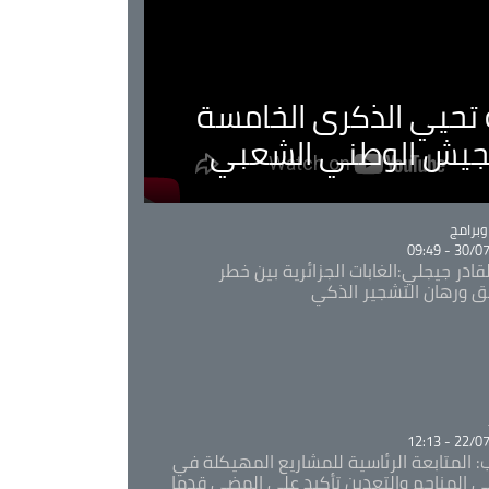
ية تحيي الذكرى الخامسة
لجيش الوطني الشعبي
Ca
برامج
30/07/20
قادر جيجلي:الغابات الجزائرية بين خطر
ئق ورهان التشجير الذكي
Ca
22/07/20
: المتابعة الرئاسية للمشاريع المهيكلة في
 المناجم والتعدين تأكيد على المضي قدما