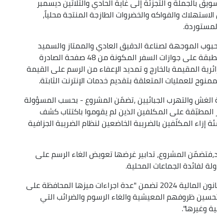
يق بالجملة و التجزئة إلى غاية الحادي والثلاثين ديسمبر
 الاستهلاك والفواكه والخضروات الطازجة المنتجة محلياً،
المستوردة.
لحبوب الموجهة لصناعة الدقيق العادي والممتاز والسميد
والخبز، إضافة إلى تخفيض تعريفة حقوق الطابع المطبقة على جوازات السفر المكونة من 48 صفحة الصادرة
جزائرية المقيمة بالخارج و تمديد الإعفاء من الرسم على القيمة
لغش والتهرب الجبائيين ،تضمّن المشروع - بحسب المسؤولة
المئة من كتلة الأجور المطبّقة على المكلفين الذين لم يقوموا باكتتاب كشف
ت و الاجور وتطبيق غرامة تأخير بنسبة 25 بالمئة إزاء المكلّفين بالضريبة الخاضعين لنظام الضريبة الجزافية
د،فتضمّن المشروع، تدابير غرضها تعويض الغاء الرسم على
ة لفائدة الجماعات المحلية.
من جانبه، أبرز رئيس اللجنة،سعد بغيجة،أن مشروع قانون المالية 2024 تضمن "عدة اجراءات ميزها المحافظة على
وتحسين ظروفهم المعيشية والغاء الرسوم والضرائب التي
 وغيرها".