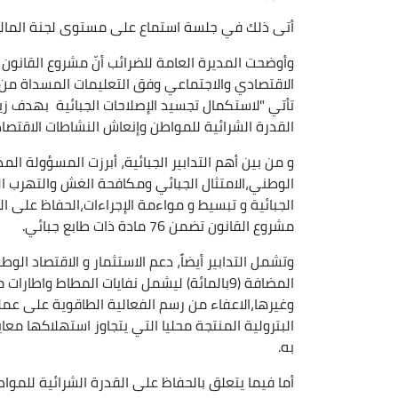
أتى ذلك في جلسة استماع على مستوى لجنة المالية
وأوضحت المديرة العامة للضرائب أنّ مشروع القانون 
الاقتصادي والاجتماعي وفق التعليمات المسداة من
تأتي "لاستكمال تجسيد الإصلاحات الجبائية بهدف زياد
القدرة الشرائية للمواطن وإنعاش النشاطات الاقتصادي
و من بين أهم التدابير الجبائية، أبرزت المسؤولة الم
الوطني،الامتثال الجبائي ومكافحة الغش والتهرب الج
الجبائية و تبسيط و مواءمة الإجراءات،الحفاظ على ا
مشروع القانون تضمن 76 مادة ذات طابع جبائي.
وتشمل التدابير أيضاً، دعم الاستثمار و الاقتصاد 
المضافة (9بالمائة) ليشمل نفايات المطاط و
وغيرها،الاعفاء من رسم الفعالية الطاقوية على عملي
البترولية المنتجة محليا التي يتجاوز استهلاكها مع
به.
أما فيما يتعلق بالحفاظ على القدرة الشرائية للموا