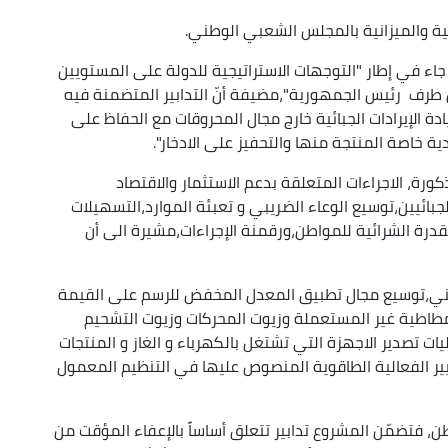
 والميزانية بالمجلس الشعبي الوطني.
جاء في إطار "التوجهات الاستراتيجية للدولة على المستويين
 طرف رئيس الجمهورية"،مضيفة أنّ التدابير المتضمنة فيه
ة الإيرادات الجبائية خارج مجال المحروقات مع الحفاظ على
ة خاصة المنتجة منها والتحفيز على الادخار".
ذكورة، الاجراءات المتعلقة بدعم الاستثمار والاقتصاد
بائيين،توسيع الوعاء الضريبي و تعبئة الموارد،التسهيلات
لقدرة الشرائية للمواطن،ورقمنة الإجراءات،مشيرة الى أن
الوطني،توسيع مجال تطبيق المعدل المخفض للرسم على القيمة
اطارات مطاطية غير المستعملة وزيوت المحركات وزيوت التشحيم
ات تصدير الاجهزة التي تشتغل بالكهرباء و الغاز و المنتجات
ايير الفعالية الطاقوية المنصوص عليها في التنظيم المعمول
طن، فتضمّن المشروع تدابير تتعلق أساساً بالإعفاء المؤقت من