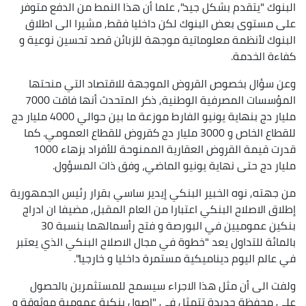
البنوك "يتقدم بشكل جيد", علما أن هذا النمط من الدفع متوفر
على مستوى بعض البنوك لكن داخليا فقط, مشيرا الى اطلاق
البنوك لأنظمة معلوماتية موجهة للزبائن قصد تحسين نوعية و
كفاءة الخدمة.
وعن سؤال بخصوص القروض الموجهة للاقتصاد التي منحتها
المؤسسات المصرفية الوطنية, ذكر المتحدث أنها فاقت 7000
مليار دج بنهاية يونيو الفارط موزعة ما بين حوالي 4000 مليار دج
للقطاع الخاص و 3000 مليار دج كقروض للقطاع العمومي. كما
قدرت قيمة القروض العقارية الممنوحة للأفراد بزهاء 1000
مليار دج حتى نهاية يونيو الماضي، وفق ذات المسؤول.
من جهته, نوه الخبير البنكي إيدير ساسي بقرار رئيس الجمهورية
إطلاق الاصلاح البنكي اعتبارا من العام المقبل, مضيفا ان ادراج
بنكين عموميين في البورصة و فتح رأسمالهما بنسبة 30
بالمائة للتداول يعد "خطوة في مجال الاصلاح البنكي الذي يعتبر
في عالم اليوم ديناميكية مستمرة داخليا و خارجيا".
ولفت الى أن مثل هذا الاجراء سيسمح للمستثمرين بالحصول
على محفظة جديدة تتمثل في "اصول بنكية عمومية موثوقة و