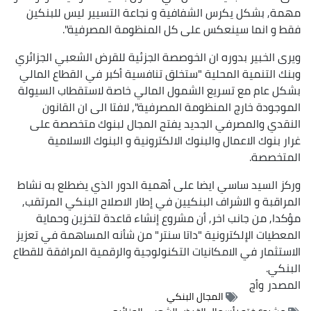
مهمة, بشكل يكرس الشفافية و نجاعة التسيير ليس للبنكين
فقط و انما سينعكس على كل المنظومة المصرفية".
ويرى الخبير بدوره ان الخوصصة الجزئية للقرض الشعبي الجزائري
وبنك التنمية المحلية "ستخلق تنافسية أكبر في القطاع المالي
بشكل عام مع تسريع الشمول المالي خاصة لاستقطاب السيولة
الموجودة خارج المنظومة المصرفية", لافتا الى ان القانون
النقدي والمصرفي الجديد يفتح المجال لبنوك متخصصة على
غرار بنوك الاعمال والبنوك الالكترونية و البنوك الاسلامية
المتخصصة.
وركز السيد ساسي ايضا على أهمية الدور الذي يضطلع به نشاط
المراقبة و الاشراف البنكيين في إطار الاصلاح البنكي المرتقب,
مؤكدا, من جانب اخر, أن مشروع إنشاء قاعدة لتخزين وحماية
المعطيات الإلكترونية "داتا سنتر" من شأنه المساهمة في تعزيز
الاستثمار في الامكانيات التكنولوجية والرقمية المرافقة للقطاع
البنكي.
المصدر
وأج
المجال البنكي