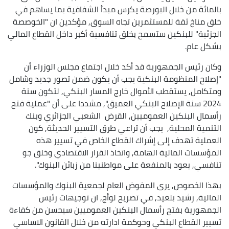
بالمائة من خلال البورصة يكرس مبدأ الشفافية بما يساهم في
خلق مناخ ثقة للمستثمرين تجاه السوق, مؤكدين ان "الخوصصة
الجزئية" للبنكين ستسمح بخلق تنافسية أكبر داخل القطاع المالي
بشكل عام.
وكان رئيس الجمهورية قد أكد خلال اجتماع مجلس الوزراء أن
"إصلاح المنظومة البنكية يجب أن يكون ضمن تصور جديد وشامل
ومتكامل, يستقطب الأموال خارج المسار البنكي, لتكون سنة
2024 سنة الإصلاح البنكي العميق", مشددا على أن "عملية فتح
رأسمال البنكين العموميين, القرض الشعبي الجزائري وبنك
التنمية المحلية, يجب أن تراعي طرق التسيير الحديثة, كون
العملية تهدف إلى إشراك القطاع الخاص في تسيير هذه
المؤسسات المالية الهامة, واتخاذ القرار الاقتصادي وخلق جو
تنافسي, يعود بالمنفعة على مواطنينا من زبائن البنوك".
بهذا الخصوص, يرى المفوض العام لجمعية البنوك والمؤسسات
المالية, رشيد بلعيد, في تصريح لوأج, ان توجيهات رئيس
الجمهورية بفتح رأسمال البنكين العموميين سيحسن من كفاءة
تسيير القطاع البنكي وحوكمة ادارته من خلال القانون الاساسي