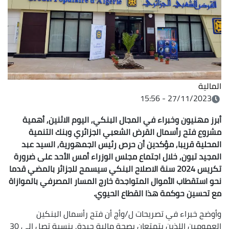
المالية
27/11/2023 - 15:56
أبرز مهنيون وخبراء في المجال البنكي, اليوم الاثنين, أهمية
مشروع فتح رأسمال القرض الشعبي الجزائري وبنك التنمية
المحلية قريبا, مؤكدين أن حرص رئيس الجمهورية, السيد عبد
المجيد تبون, خلال اجتماع مجلس الوزراء أمس الأحد على ضرورة
تكريس 2024 سنة الاصلاح البنكي سيسمح للجزائر بالمضي قدما
نحو استقطاب الأموال المتواجدة خارج المسار المصرفي بالموازاة
مع تحسين حوكمة هذا القطاع الحيوي.
وأوضح خبراء في تصريحات ل/وأج أن فتح رأسمال البنكين
العمومين اللذين يتمتعان بصحة مالية جيدة, بنسبة تصل الى 30