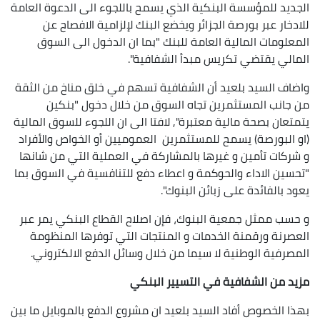
الجديد للمؤسسة البنكية الذي يسمح باللجوء الى الدعوة العامة
للادخار عبر بورصة الجزائر ويخضع البنك لإلزامية الافصاح عن
المعلومات المالية العامة للبنك "بما ان الدخول الى السوق
المالي يقتضي تكريس مبدأ الشفافية".
واضاف السيد بلعيد أن الشفافية تسهم في خلق مناخ من الثقة
من جانب المستثمرين تجاه السوق من خلال دخول "بنكين
يتمتعان بصحة مالية معتبرة", لافتا الى ان اللجوء للسوق المالية
(او البورصة) يسمح للمستثمرين العموميين أو الخواص والأفراد
و شركات تأمين و غيرها بالمشاركة في العملية التي من شانها
"تحسين الاداء والحوكمة و اعطاء دفع للتنافسية في السوق بما
يعود بالفائدة على زبائن البنوك".
و حسب ممثل جمعية البنوك، فإن اصلاح القطاع البنكي يمر عبر
العصرنة ورقمنة الخدمات و المنتجات التي توفرها المنظومة
المصرفية الوطنية لا سيما من خلال وسائل الدفع الالكتروني.
مزيد من الشفافية في التسيير البنكي
بهذا الخصوص أفاد السيد بلعيد ان مشروع الدفع بالموبايل ما بين