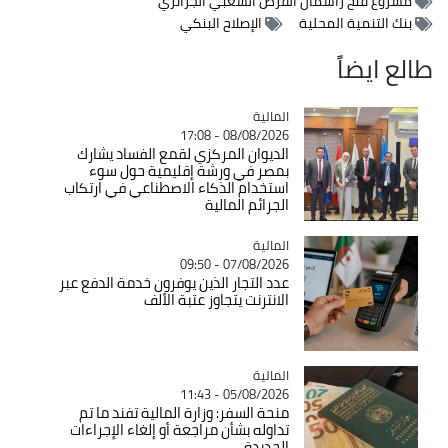
مشروع فتح رأسمال القرض الشعبي الجزائري
بنك التنمية المحلية
الإصلاح البنكي
طالع ايضاً
المالية
Catégorie
08/08/2026 - 17:08
الديوان المركزي لقمع الفساد يشارك
بمصر في ورشة إقليمية حول سوء
استخدام الذكاء الاصطناعي في ارتكاب
الجرائم المالية
المالية
Catégorie
07/08/2026 - 09:50
عدد التجار الذين يوفرون خدمة الدفع عبر
الانترنت يتجاوز عتبة الألف
المالية
Catégorie
05/08/2026 - 11:43
منحة السفر: وزارة المالية تفند ما تم
تداوله بشأن مراجعة أو إلغاء الإجراءات
الجديدة