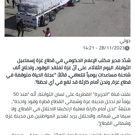
دولي
28/11/2023 - 14:21
شدّد مدير مكتب الإعلام الحكومي في قطاع غزة إسماعيل
الثوابتة، اليوم الثلاثاء، على أنّ غزة تفتقد الوقود، وتحتاج ألف
شاحنة مساعدات يومياً للتعافي، قائلاً: "عجلة الحياة متوقفة في
قطاع غزة، ونحن أمام كارثة قد تقع في أي لحظة".
نقلت قناة "الجزيرة" القطرية على لسان الثوابتة، أنّه "منذ 50
يوماً لم تدخل مدينة غزة وشمالي القطاع قطرة وقود واحدة"،
منبّهاً: "نحن أمام كارثة فعلية ارتكبها الاحتلال في القطاع، ولا
سيما في شماله، والاحتلال يريد تهجير المواطنين من مدينة غزة
وشمالي القطاع".
وتابع: "الهدنة كشفت حجم الدمار الهائل، ولا سيما في مدينة