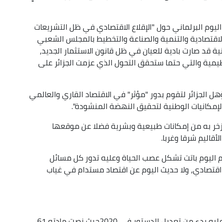
ليوم البرلماني حول "الإقلاع الاقتصادي في ظل التشريعات
لاقتصادية والتنمية والصناعة والتخطيط بالمجلس الشعبي
ية قد صارت بادية للعيان في ظل قانون الاستثمار الجديد،
يمية والتي حتما ستحقق التحول الذي عزمت الجزائر على
 الجزائر لتقوم بدور "مؤثر" في الاقتصاد القاري والعالمي
مكانيات الوطنية لتحقيق النهضة المنشودة".
تزخر به من إمكانات طبيعية وبشرية فضلا عن موقعها
أقاليم شرقا وغربا.
م اليوم باتت تشكل عصب الحياة وعليه تدور كل مسائل
اقتصادي، ولا حديث اليوم عن اقتصاد مستدام في غياب
وأكد في كلمته أن الجزائر أدركت ذلك وراحت تحرص عليه بدء من تعديل الدستور في 2020حيث نصت مادته 61