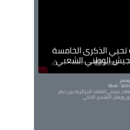
ية تحيي الذكرى الخامسة
لجيش الوطني الشعبي
Ca
برامج
30/07/20
قادر جيجلي:الغابات الجزائرية بين خطر
ئق ورهان التشجير الذكي