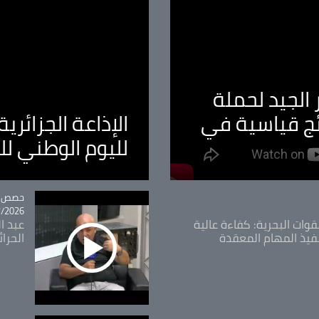
الجيد لحملة
ئج قياسية في
الإذاعة الجزائر
لليوم الوطني ل
tégorie
حصص و
26 - 09:49
قوات البحرية: كفاءة عالية
عبد ال
فيذ المهام المعقدة
الحرا