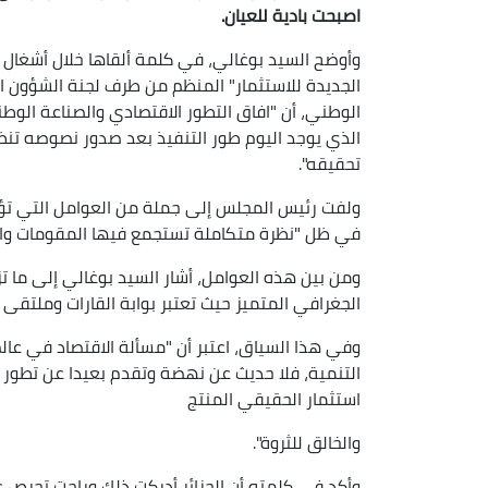
اصبحت بادية للعيان.
وأوضح السيد بوغالي، في كلمة ألقاها خلال أشغال ا
الجديدة للاستثمار" المنظم من طرف لجنة الشؤون ا
الوطني، أن "افاق التطور الاقتصادي والصناعة الوطن
الذي يوجد اليوم طور التنفيذ بعد صدور نصوصه تنظ
تحقيقه".
ولفت رئيس المجلس إلى جملة من العوامل التي تؤهل
في ظل "نظرة متكاملة تستجمع فيها المقومات والإ
ومن بين هذه العوامل، أشار السيد بوغالي إلى ما 
الجغرافي المتميز حيث تعتبر بوابة القارات وملتقى ال
وفي هذا السياق، اعتبر أن "مسألة الاقتصاد في عال
التنمية، فلا حديث عن نهضة وتقدم بعيدا عن تطور 
استثمار الحقيقي المنتج
والخالق للثروة".