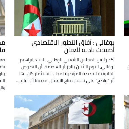
بوغالي : آفاق التطور الاقتصادي
أصبحت بادية للعيان
قا
أكد رئيس المجلس الشعبي الوطني، السيد ابراهيم
يعق
ن
بوغالي، اليوم الاثنين بالجزائر العاصمة، أن النصوص
يخص
القانونية الجديدة المؤطرة لمجال الاستثمار كان لها
بيا
أثر "واضح" على تحسن مناخ الاعمال، مضيفا أن افاق ...
الق
والإ