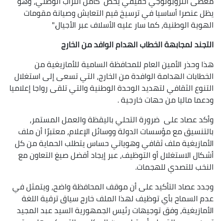
معطى أنثروبولوجي حقيقي يخص كامل التراب الوطني، وهو
يظل عنصرا أساسيا في ترسيخ قيم التعايش وصيانة مقومات
الهوية الوطنية، كما سار عليه الأسلاف عبر الأجيال."
التجند لمجابهة الخطاب الهدام الوافد من الخارج
هذا وحذر الأمين العام للمحافظة السامية للأمازيغية من
الخطابات الهدامة الوافدة من الخارج، التي تسعى إلى استغلال
التنوع الثقافي لتهديد الوحدة الوطنية والتي تلقى رواجا إعلاميا
ودعما ماليا من حهات خارجية .
وأكد عصاد على ضرورة التحلي باليقظة والعمل المستمر،
بالتنسيق مع مؤسسات الدولة ووسائل الإعلام، معتبرًا أن ملف
الأمازيغية ملف ثقافي وهوياتي حساس يتطلب الحماية من كل
أشكال الاستغلال أو التوظيف، عبر إيجاد أفضل صيغ التعاون مع
النخب للتصدي للهجمات.
وجدد عصاد التأكيد على أن موقف المحافظة واضح، ويتمثل في
عدم السماح بأي توظيف لهذا الملف خارج سياق ترقية اللغة
الأمازيغية، وفق توجيهات رئيس الجمهورية السيد عبد المجيد