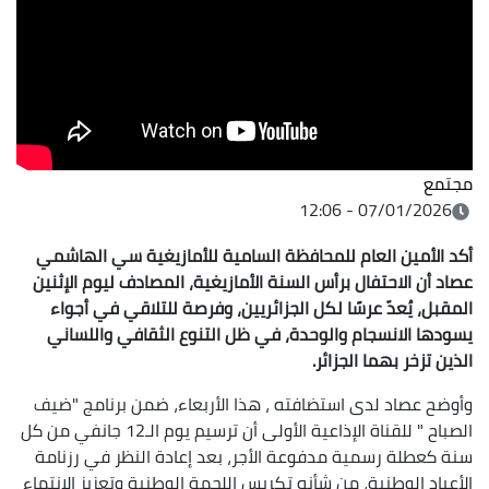
مجتمع
07/01/2026 - 12:06
أكد الأمين العام للمحافظة السامية للأمازيغية سي الهاشمي
عصاد أن الاحتفال برأس السنة الأمازيغية، المصادف ليوم الإثنين
المقبل، يُعدّ عرسًا لكل الجزائريين، وفرصة للتلاقي في أجواء
يسودها الانسجام والوحدة، في ظل التنوع الثقافي واللساني
الذين تزخر بهما الجزائر.
وأوضح عصاد لدى استضافته ، هذا الأربعاء، ضمن برنامج "ضيف
الصباح " للقناة الإذاعية الأولى أن ترسيم يوم الـ12 جانفي من كل
سنة كعطلة رسمية مدفوعة الأجر، بعد إعادة النظر في رزنامة
الأعياد الوطنية، من شأنه تكريس اللحمة الوطنية وتعزيز الانتماء