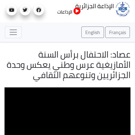
تجاوز
الإذاعة الجزائرية
إلى
الإذاعات
المحتوى
الرئيسي
English
Français
عصاد: الاحتفال برأس السنة
الأمازيغية عرس وطني يعكس وحدة
الجزائريين وتنوعهم الثقافي