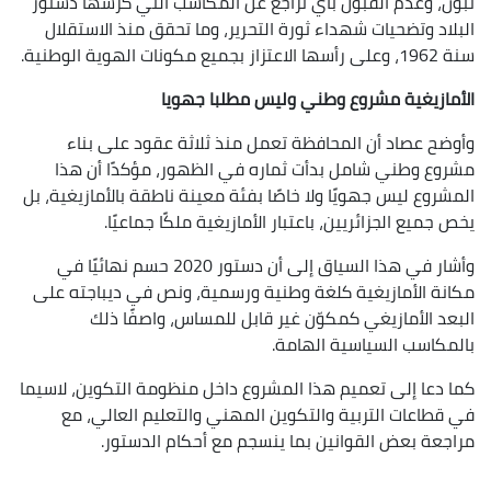
تبون، وعدم القبول بأي تراجع عن المكاسب التي كرسها دستور
البلاد وتضحيات شهداء ثورة التحرير، وما تحقق منذ الاستقلال
سنة 1962، وعلى رأسها الاعتزاز بجميع مكونات الهوية الوطنية.
الأمازيغية مشروع وطني وليس مطلبا جهويا
وأوضح عصاد أن المحافظة تعمل منذ ثلاثة عقود على بناء
مشروع وطني شامل بدأت ثماره في الظهور، مؤكدًا أن هذا
المشروع ليس جهويًا ولا خاصًا بفئة معينة ناطقة بالأمازيغية، بل
يخص جميع الجزائريين، باعتبار الأمازيغية ملكًا جماعيًا.
وأشار في هذا السياق إلى أن دستور 2020 حسم نهائيًا في
مكانة الأمازيغية كلغة وطنية ورسمية، ونص في ديباجته على
البعد الأمازيغي كمكوّن غير قابل للمساس، واصفًا ذلك
بالمكاسب السياسية الهامة.
كما دعا إلى تعميم هذا المشروع داخل منظومة التكوين، لاسيما
في قطاعات التربية والتكوين المهني والتعليم العالي، مع
مراجعة بعض القوانين بما ينسجم مع أحكام الدستور.