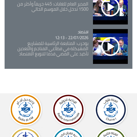
المدير العام للغابات: 445 حريقاً وأكثر من
1500 تدخل خلال الموسم الحالي
اقتصاد
Catégorie
22/07/2026 - 12:13
بوحرب: المتابعة الرئاسية للمشاريع
المهيكلة في قطاعي المناجم والتعدين
تأكيد على المضي قدما لتنويع الاقتصاد