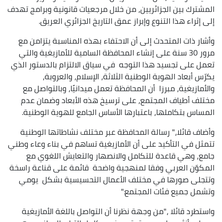
المشترك بين الجزائريين، من خلال مرجعيات قانونية وبرامج تهدف
إلى إثراء هذا التنوع وإبراز عمق التاريخ الجزائري العريق.
وأشار ذات المتحدث إلى أن الاحتفاء بهذه المناسبة يتزامن مع
مرور 30 سنة على إنشاء المحافظة السامية للأمازيغية والتي
تعمل على تجسيد هذا التوجه في سياق الالتزام بالدستور الذي
يكرّس أبعاد الهوية الوطنية الثلاثة، الإسلام، والعروبة،
والأمازيغية، مبرزا أن المحافظة تعمل ميدانيًا، وبالتواصل مع
مختلف أطياف المجتمع، على ترسيخ هذه الأبعاد وضمان عدم
المساس بتكاملها، باعتبارها الأساس الجامع للهوية الوطنية.
وأضاف قائلا،" رسالة المحافظة عبر مختلف نشاطاتها الوطنية
تتمثل في التأكيد على أن الأمازيغية تساهم في بناء وعاء وطني
جامع، وهي قاعدة للتكامل والانصهار والتعايش اللغوي مع
المكوّن العربي وفقا لمنهجية واضحة قائمة على قناعة راسخة
وتتجلى صورها في مختلف الأعمال التحسيسية بشكل يومي
وتشمل جميع فئات المجتمع."
واستطرد قائلا ،"من وجهة نظرنا أن التواصل باللغة الأمازيغية