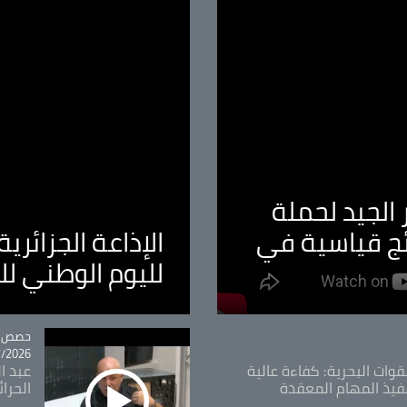
الجيد لحملة
ئج قياسية في
الإذاعة الجزائر
لليوم الوطني ل
tégorie
حصص و
26 - 09:49
قوات البحرية: كفاءة عالية
عبد ال
فيذ المهام المعقدة
الحرا