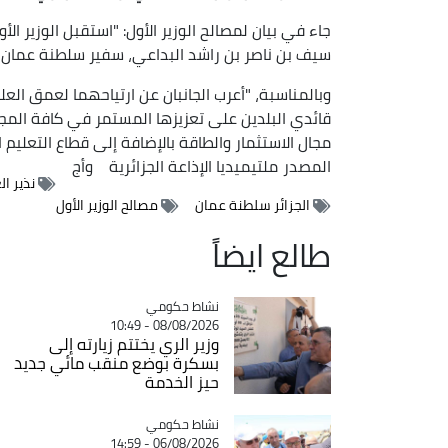
سيف بن ناصر بن راشد البداعي، سفير سلطنة عمان بال
وبالمناسبة، "أعرب الجانبان عن ارتياحهما لعمق العل
قائدي البلدين على تعزيزها المستمر في كافة المجا
مجال الاستثمار والطاقة بالإضافة إلى قطاع التعليم 
المصدر
ملتيميديا الإذاعة الجزائرية
وأج
نذير ال
الجزائر سلطنة عمان
مصالح الوزير الأول
طالع ايضاً
Catégorie
نشاط حكومي
08/08/2026 - 10:49
وزير الري يختتم زيارته إلى
بسكرة بوضع منقب مائي جديد
حيز الخدمة
Catégorie
نشاط حكومي
06/08/2026 - 14:59