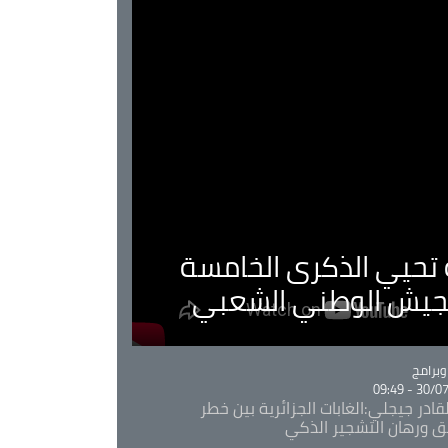
ية تحيي الذكرى الخامسة
لجيش الوطني الشعبي
Ca
برامج
30/07/20
قادر جيجلي:الغابات الجزائرية بين خطر
ئق ورهان التشجير الذكي