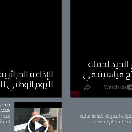
الجيد لحملة
ئج قياسية في
الإذاعة الجزائر
لليوم الوطني ل
tégorie
حصص و
26 - 09:49
قوات البحرية: كفاءة عالية
عبد ال
فيذ المهام المعقدة
الحرا