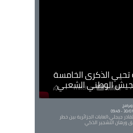
ية تحيي الذكرى الخامسة
لجيش الوطني الشعبي
Ca
برامج
30/07/20
قادر جيجلي:الغابات الجزائرية بين خطر
ئق ورهان التشجير الذكي