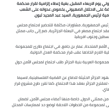
لي يوم الاربعاء المقبل, بغية إعطاء إلزامية لقرار محكمة
روضة على الاحتلال الصهيوني بخصوص عدوانه على الشعب
مية لرئيس الجمهورية, السيد عبد المجيد تبون.
ت رئيس الجمهورية, مشاورات مكثفة للتحضير لاجتماع مجلس
قد اجتماع مصغر في البعثة الجزائرية, ضم إلى جانب ممثل
لسطين وجنوب افريقيا.
ى الأمم المتحدة, عمار بن جامع, في اجتماع طارئ للمجموعة
ية اللازم اتخاذها عقب قرار محكمة العدل الدولية.
لمجموعة العربية بنية الجزائر طلب اجتماع لمجلس الأمن حول
د الجزائر الحثيثة للدفاع عن القضية الفلسطينية, لاسيما
قترح الجزائر بعقد هذا الاجتماع. كما تقرر طرح مشروع قرار
اي.
 من ممثلي الدول, خاصة منها أعضاء مجلس الأمن, لضمان
ولى لمجموعة من الخطوات اللاحقة لوضع حد لممارسات المحتل