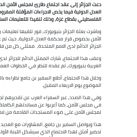
دعت الجزائر إلى عقد اجتماع طارئ لمجلس الأمن الدو
العدل الدولية فيما يخص الاجراءات المؤقتة المف
الفلسطيني بقطاع غزة, وذلك تنفيذا للتعليمات السا
وباشرت بعثة الجزائر بنيويورك, فور تلقيها تعليما
الأمن بخصوص قرار محكمة العدل الدولية, حيث تم ع
الجزائر الدائم لدى الامم المتحدة, ممثلي كل من ف
وعقب هذا الاجتماع, شارك الممثل الدائم للجزائر لد
العربية بنيويورك, تم عقده للنظر في الخطوات العمل
وخلال هذا الاجتماع, أطلع السفير بن جامع نظراءه با
الموضوع يوم الاربعاء المقبل.
وفي هذا الصدد, عبر السفراء العرب عن تقديرهم لجهو
في مجلس الأمن, كما أعربوا عن مساندتهم الكاملة لم
لمجلس الأمن على ضوء المستجدات القادمة من لاه
هذا ويواصل السفير بن جامع, المشاورات مع العديد
تحضير أمثل لهذا الاجتماع الذي سيشكل اللبنة الأ