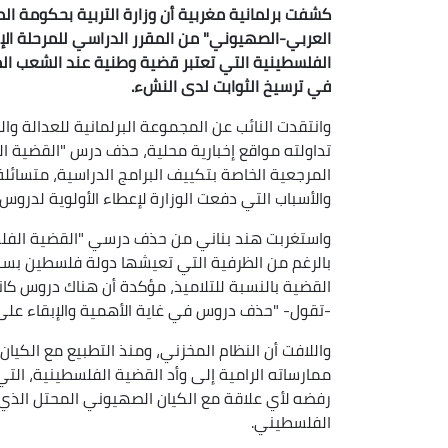
كشفت برلمانية مغربية أن وزارة التربية بحكومة ا
العربي-الصهيوني" من المقرر الدراسي للمرحلة الإع
الفلسطينية التي تعتبر قضية وطنية عند الشعب ال
في ترسيخ الثوابت لدى النشء.
وانتقدت النائب عن المجموعة البرلمانية للعدالة وال
تداولته مواقع إخبارية محلية، حذف درس "القضية ال
المرجعية الخاصة بتكييف البرامج الدراسية، متسائل
والأسباب التي دفعت الوزارة لإعطاء الأولوية لدروس 
واستغربت هند بناني من حذف درسي "القضية الفلسط
بالرغم من الظرفية التي تعيشها دولة فلسطين بسبب
القضية بالنسبة للتلاميذ، مؤكدة أن هناك دروس كان
-تقول- "حذف دروس في غاية الأهمية والإبقاء على
ممارساته الرامية إلى وأد القضية الفلسطينية، ال
رفضه لأي علاقة مع الكيان الصهيوني المحتل الذ
الفلسطيني.