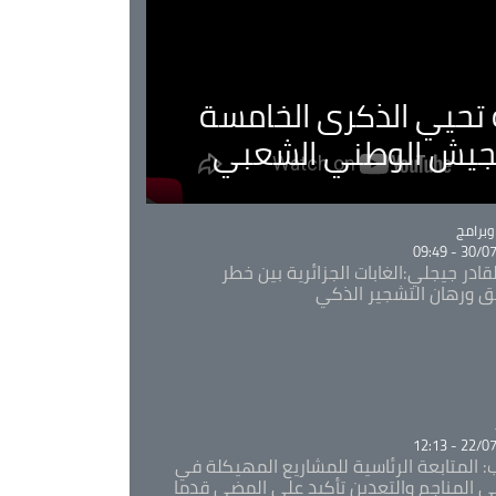
ية تحيي الذكرى الخامسة
لجيش الوطني الشعبي
Ca
برامج
30/07/20
قادر جيجلي:الغابات الجزائرية بين خطر
ئق ورهان التشجير الذكي
Ca
22/07/20
: المتابعة الرئاسية للمشاريع المهيكلة في
 المناجم والتعدين تأكيد على المضي قدما