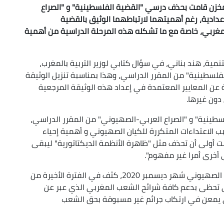
لمخزن قامت بحذف درسي "القضية الفلسطينية" و "الصراع
دادية، رغم أهميتهما لارتباطهما الوثيق بالقضية
مغربي، خاصة مع ما تشكله هذه المرحلة الدراسية من أهمية
تنمية، هند بناني، في سؤال كتابي لوزير التربية بالمغرب،
فلسطينية" من المقرر الدراسي، وهذا بمناسبة تنزيل الوثيقة
ة عن المعايير المعتمدة في إعداد هذه الوثيقة المرجعية
دون غيرها.
ينية" و "الصراع العربي-الصهيوني" من المقرر الدراسي،
 الاعتداءات المتكررة للكيان الصهيوني و أهمية إحياء
ت أولى أن تحذف مثل "ظاهرة الأنظمة الديكتاتورية" ليبقى
 أخرى أمرا غير مفهوم".
واللافت أن النظام المخزني، ومنذ التطبيع مع الكيان الصهيوني شهر ديسمبر 2020، كثف في الفترة الأخيرة من
تي تحظى بدعم كافة شرائح الشعب المغربي الذي عبر عن
ي يمعن في ارتكاب جرائم غير مسبوقة بحق الشعب