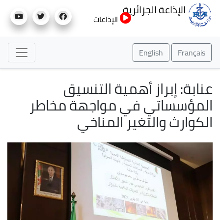
تجاوز
الإذاعة الجزائرية
إلى
الإذاعات
المحتوى
الرئيسي
English
Français
عنابة: إبراز أهمية التنسيق
المؤسساتي في مواجهة مخاطر
الكوارث والتغير المناخي