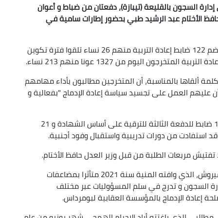
ارة السجون بالقليعة (تيبازة)، دفعتان من ضباط و أعوان
 حافظ الأختام عبد الرشيد طبي بحضور إطارات سامية في
ويتعلق الأمر بالدفعة 28 لضباط إعادة التربية التي تضم 122 ضابط إعادة التربية منهم 26 نساء تلقوا فترة تكوين
لمة ألقاها بالمناسبة، أن المتخرجين مطالبون بأداء مهامهم
ن عليهم العمل على تجسيد سياسة إعادة الإدماج "بفعالية و
وأشار إلى أن دفعة الضباط المتخرجة اليوم، تضم 101 ضابط للدفعة الثالثة للترقية على أساس الشهادة و 21
قد استفادت من دورات تدريبية واستقبال وفود أجنبية.
فتيش مربعات الطلبة من قبل وزير العدل حافظ الأختام.
وأطلق على دفعة الضباط اسم الراحل عبد الرزاق عميروش، الذي وافته المنية سنة 2021 متأثرا بمضاعفات
كان قد التحق سنة 1991 بقطاع إدارة السجون و تدرج في سلم المسؤوليات عبر مختلف
حة إعادة الإدماج بالمؤسسة العقابية لبومرداس.
مطالبي الذي باغتته أياد الإجرام الهمجي شهر يونيو من عام