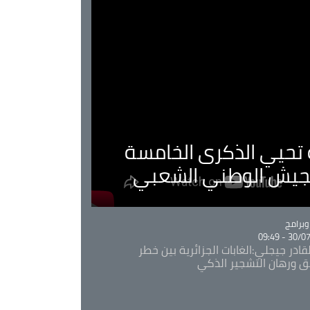
ية تحيي الذكرى الخامسة
لجيش الوطني الشعبي
Ca
برامج
30/07/20
قادر جيجلي:الغابات الجزائرية بين خطر
ئق ورهان التشجير الذكي