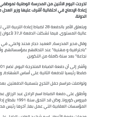
تخرجت اليوم الاثنين من المدرسة الوطنية لموظفي إد
إعادة الإدماج في احتفالية أشرف عليها وزير العدل
الدولة.
عالية المستوى، فيما تشكلت الدفعة الـ37 لأعوان إعادة التربية المتخرجون اليوم من 1327 عونا منهم 213 نساء.
وقال مدير المدرسة، العميد حجار محند واعلي، في ك
"باحترافية و مهنية" عند التحاقهم بمؤسساتهم، وأ
نجاعة" بعد سنة كاملة من التكوين.
ضابطا رئيسيا للدفعة الثانية على أساس الشهادة، و
وتواصلت مراسم حفل التخرج بتسمية الدفعتين، بعد ت
فيروس كورونا، و
المؤسسات العقابية التي عمل بها، آخرها رئيس مصل
وحملت دفعة الأعوان اسم شهيد الواجب الراحل علي 