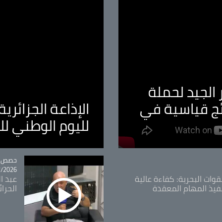
الجيد لحملة
ئج قياسية في
الإذاعة الجزائر
لليوم الوطني ل
tégorie
حصص و
26 - 09:49
قوات البحرية: كفاءة عالية
عبد ال
فيذ المهام المعقدة
الحرا