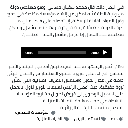
في الإطار ذاته، قال محمد سفيان حساني، وهو مهندس دولة
من ولاية الجلفة أنه تمكن من إنشاء مؤسسة مختصة في جمع
وفرز المواد القابلة للرسكلة، إثر تحصله على قرض مالي من
طرف الدولة، مضيفًا "نجحت في توفير 24 منصب شغل، ويمكن
مضاعفة عدد العمال إذا تمّ حل مشكل العقار الصناعي".
Audi
00:00
00:00
Playe
وكان رئيس الجمهورية عبد المجيد تبون أكد في الاجتماع الأخير
لمجلس الوزراء، على ضرورة تشجيع الاستثمار في المجال البيئي،
خاصة في مجال تحويل واستغلال النفايات المنزلية التي تمثّل
ثروة حقيقية، حيث أعطى الرئيس تعليمات للوزير الأول، بالعمل
على تسهيل الوصول إلى قروض تمويل مشاريع المؤسسات
الناشطة في مجال معالجة النفايات المنزلية.
المصدر
ملتيميديا الإذاعة الجزائرية
المؤسسات المصغرة
دعم
الاستثمار البيئي
النفايات المنزلية