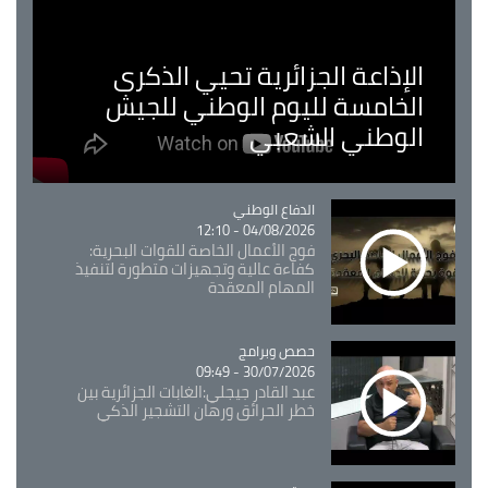
الإذاعة الجزائرية تحيي الذكرى
الخامسة لليوم الوطني للجيش
الوطني الشعبي
Catégorie
الدفاع الوطني
04/08/2026 - 12:10
فوج الأعمال الخاصة للقوات البحرية:
كفاءة عالية وتجهيزات متطورة لتنفيذ
المهام المعقدة
Catégorie
حصص وبرامج
30/07/2026 - 09:49
عبد القادر جيجلي:الغابات الجزائرية بين
خطر الحرائق ورهان التشجير الذكي