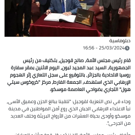
دبلوماسية
25/03/2024 - 16:56
قام رئيس مجلس الأمة، صالح قوجيل، بتكليف من رئيس
الجمهورية، السيد عبد المجيد تبون، اليوم الاثنين بمقر سفارة
روسيا الاتحادية بالجزائر، بالتوقيع على سجل التعازي إثر الهجوم
الإرهابي الذي استهدف، الجمعة الفارط، مركز ''كروكوس سيتي
هول'' التجاري بضواحي العاصمة موسكو.
وجاء في نص التعزية لقوجيل: "تلقينا ببالغ الحزن وعميق الأسى،
نبأ الاعتداء الارهابي الجبان الذي روع أمن المواطنين في مدينة
موسكو وأودى بحياة العشرات من الأرواح البريئة وخلف العديد
من الجرحى".
وأضاف رئيس مجلس الأمة: "إذ نندّد بكل قوة وبأشد العبارات