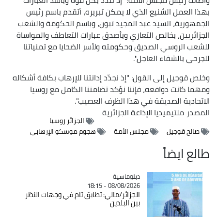
بهذا العمل الشنيع الذي لا يمكن تبريره، أتقدم باسم رئيس
الجمهورية، السيد عبد المجيد تبون، وباسم الحكومة والشعب
الجزائريين، بخالص التعازي وبأصدق عبارات التعاطف والمواساة
للشعب الروسي الصديق وحكومته ولأسر الضحايا مع تمنياتنا
للجرحى بالشفاء العاجل''.
وخلص قوجيل إلى القول: "إذ نجدّد إدانتنا للإرهاب بكافة أشكاله
ومهما كانت دوافعه، فإننا نؤكد تضامننا الكامل مع روسيا
الاتحادية الصديقة في هذا الظرف العصيب".
المصدر
ملتيميديا الإذاعة الجزائرية
الجزائر روسيا
صالح قوجيل
مجلس الأمة
هجوم موسكو الإرهابي
طالع ايضاً
Catégorie
دبلوماسية
08/08/2026 - 18:15
الجزائر/مالي: تطابق تام في وجهات النظر
بين البلدين