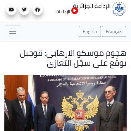
تجاوز
الإذاعة الجزائرية
إلى
الإذاعات
المحتوى
الرئيسي
English
Français
هجوم موسكو الإرهابي: قوجيل
يوقّع على سجّل التعازي