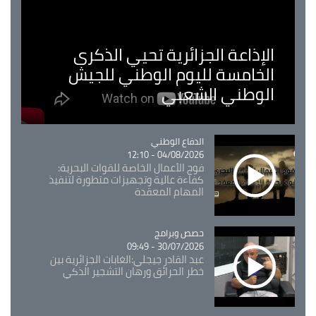
الإذاعة الجزائرية تحيي الذكرى
الخامسة لليوم الوطني للجيش
الوطني الشعبي
Catégorie
الدفاع الوطني
04/08/2026 - 12:10
فوج الأعمال الخاصة للقوات البحرية:
كفاءة عالية وتجهيزات متطورة لتنفيذ
المهام المعقدة
Catégorie
حصص وبرامج
30/07/2026 - 09:49
عبد القادر جيجلي:الغابات الجزائرية بين
خطر الحرائق ورهان التشجير الذكي