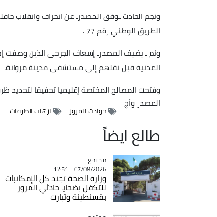
ونجم الحادث ـوفق المصدرـ عن انحراف وانقلاب حافل
الطريق الوطني رقم 77 .
وتم ـ يضيف المصدرـ إسعاف الجرحى الذين وصفت إصا
المدنية قبل نقلهم إلى مستشفى مدينة مروانة.
وفتحت المصالح المختصة إقليميا تحقيقا لتحديد ظر
المصدر
وأج
حوادث المرور
ارهاب الطرقات
طالع ايضاً
مجتمع
Catégorie
07/08/2026 - 12:51
وزارة الصحة تجند كل الإمكانيات
للتكفل بضحايا حادثي المرور
بقسنطينة وتيارت
مجتمع
Catégorie