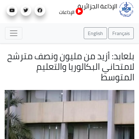
تجاوز
الإذاعة الجزائرية
إلى
الإذاعات
المحتوى
الرئيسي
English
Français
بلعابد: أزيد من مليون ونصف مترشح
لامتحاني البكالوريا والتعليم
المتوسط