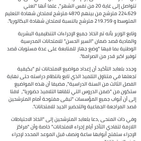
تتواصل إلى غاية 20 من نفس الشهر"، علما أنها "تعني
224.629 مترشح من بينهم 4870 مترشح لامتحان شهادة التعليم
المتوسط و 219.759 مترشح بالنسبة لامتحان شهادة البكالوريا".
وتابع الوزير بأنه تم اتخاذ جميع الإجراءات التنظيمية البشرية
والمادية قصد ضمان "السير الحسن" للامتحانات المدرسية
الوطنية بما فيها "وضع جهاز للمتابعة على عدة مستويات قصد
توفير اكبر قدر من الصرامة".
وجدد بلعابد التأكيد أن إعداد مواضيع الامتحانات تم "بكيفية
تجعلها في متناول التلميذ الذي تابع بانتظام دراسته حتى نهاية
الفصل الثالث من السنة الدراسية"، مضيفا أن هذه المواضيع
ستكون من "ضمن الدروس التي تلقاها التلاميذ حضوريا"، لافتا
إلى أن أبواب جميع المؤسسات "تبقى مفتوحة أمام المترشحين
قصد المراجعة الجماعية والتحضير الجيد للامتحانات".
وفي ذات المنحى ،دعا بلعابد المترشحين إلى "اتخاذ الاحتياطات
اللازمة لتفادي التأخر أيام إجراء الامتحانات" خاصة وأن "مراكز
الإجراء ستفتح أبوابها ساعة ونصف قبل الموعد المحدد لإجراء