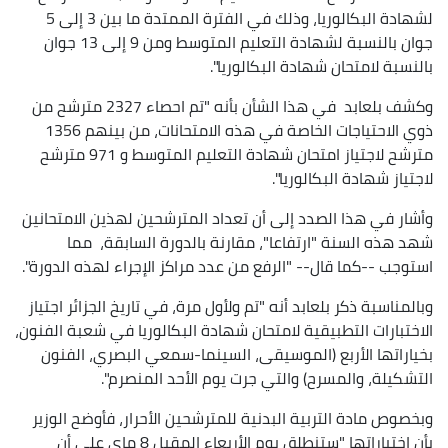
لشهادة البكالوريا، وذلك في الفترة الممتدة ما بين 3 إلى 5
جوان بالنسبة لشهادة التعليم المتوسط ومن 9 إلى 13 جوان
بالنسبة لامتحان شهادة البكالوريا".
وكشف بلعابد في هذا الشأن بأنه "تم احصاء 2327 مترشح من
ذوي الاحتياجات الخاصة في هذه الامتحانات، من بينهم 1356
مترشح لاجتياز امتحان شهادة التعليم المتوسط و 971 مترشح
لاجتياز شهادة البكالوريا".
وأشار في هذا الصدد إلى أن تعداد المترشحين لهذين الامتحانين
شهد هذه السنة "ارتفاعا"، مقارنة بالدورة السابقة، مما
استوجب --كما قال-- "الرفع من عدد مراكز الإجراء لهذه الدورة".
وبالمناسبة ذكر بلعابد أنه "تم ولأول مرة، في تاريخ الجزائر اجتياز
الاختبارات التطبيقية لامتحان شهادة البكالوريا في شعبة الفنون،
بخياراتها الأربع (الموسيقى، السينما-سمعي البصري، الفنون
التشكيلة، والمسرح) والتي جرت يوم الأحد المنصرم".
وبخصوص مادة التربية البدنية للمترشحين الأحرار، فأوضح الوزير
بأن اختباراتها "ستنطلق يوم الأربعاء المقبل 8 ماي على أن