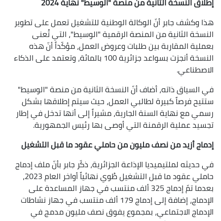
إطلاق النسخة الثانية من منصة "الوسيط" نهاية 2024
هذا وكشف جابر أنّ الوكالة الوطنية للتشغيل تعمل على تطوير
النسخة الثانية من المنصة الرقمية "الوسيط"، التي تُعنى
بعملية المقاربة بين طلبات وعروض العمل، مؤكّداً أنّ هذه
النسخة أنجزت بسواعد جزائرية 100 بالمائة، وتعتمد على الذكاء
الاصطناعي.
في السياق ذاته، أضاف أنّ النسخة الثانية من منصة "الوسيط"
ستتيح فرصاً كبيرة لطالبي العمل، حيث سيتم إطلاقها بشكل
رسمي مع نهاية السنة الجارية، مشيراً إلى أنها تدخل في إطار
تجسيد عملية الرقمنة التي أوصى بها رئيس الجمهورية.
إدماج أزيد من نصف مليون من حاملي عقود ما قبل التشغيل
في حديثه لملتيميديا الإذاعة الجزائرية، ذكّر جابر بأنّ ملف إدماج
حاملي عقود ما قبل التشغيل طُوي نهائياً أواخر العام 2023،
بعدما تمّ إدماج 325 ألف منتسب في جهاز المساعدة على
الإدماج، إضافة إلى إدماج 179 ألف منتسب في جهاز نشاطات
الإدماج الاجتماعي، بمجموع يفوق نصف مليون مدمج في