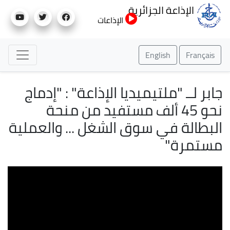
تجاوز
الإذاعة الجزائرية
إلى
الإذاعات
المحتوى
الرئيسي
English
Français
جابر لــ "ملتيميديا الإذاعة" : "إدماج
نحو 45 ألف مستفيد من منحة
البطالة في سوق الشغل ... والعملية
مستمرة"