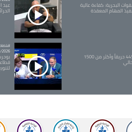
قوات البحرية: كفاءة عالية
عبد ال
فيذ المهام المعقدة
الحرا
اقتصاد
tégorie
26 - 12:13
المدير العام للغابات: 445 حريقاً وأكثر من 1500
بوحرب
حالي
قطاعي
لتنويع