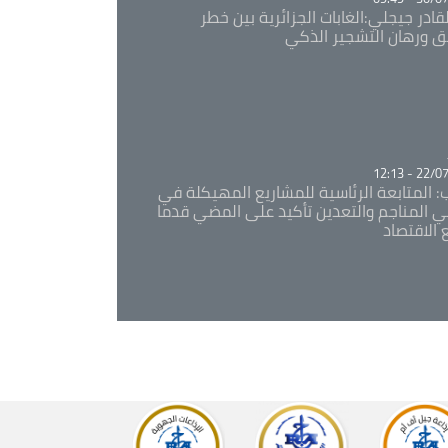
قادر جيجلي:الغابات الجزائرية بين خطر
ئق ورهان التشجير الذكي
Ca
22/07/20
: المتابعة الرئاسية للمشاريع المهيكلة في
 المناجم والتعدين تأكيد على المضي قدما
 الاقتصاد