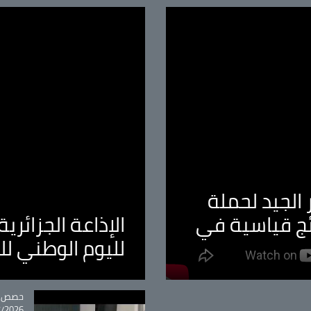
الجيد لحملة
ئج قياسية في
الإذاعة الجزائر
لليوم الوطني ل
tégorie
حصص و
26 - 09:49