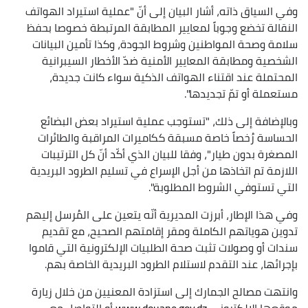
وفي السياق ذاته، أشار البيان إلى أنّ "عملية استيراد الهواتف
النقالة تخضع وجوباً لمعايير المطابقة المرتبطة خصوصا بحفظ
سلامة وصحة المواطنين وشروط الجودة، وكذا تأمين البيانات
الشخصية ومطابقة المعايير الأمنية ضدّ الأخطار السيبرانية
المحتملة عند اقتناء الهواتف الذكية سواء كانت جديدة،
مستعملة أو تمّ تجديدها".
وبالإضافة إلى ذلك، "تستوجب عملية استيراد بعض البضائع
الحساسة رُخصاً خاصة مسبقة ككاميرات المراقبة والطائرات
المصغرة بدون طيار"، وفقا للبيان الذي أكّد أنّ كل الترتيبات
اللازمة تم اتخاذها من أجل الإسراع في تسليم الطرود البريدية
التي تستوفي الشروط المطلوبة".
وفي هذا الإطار، أبرزت المديرية أنّه يتعين على المُرسل إليهم
تدوين هوياتهم الكاملة ومقر إقامتهم الصحيح، مع تقديم
سندات أو وصولات تثبت صحة الطلبيات الإلكترونية التي قاموا
بإجرائها، عند التقدم لاستلام الطرود البريدية الخاصة بهم.
وانتهت مصالح الجمارك إلى استزادة المعنيين من خلال زيارة
موقعها الإلكتروني
www.douane.gov.dz
أو التواصل مع