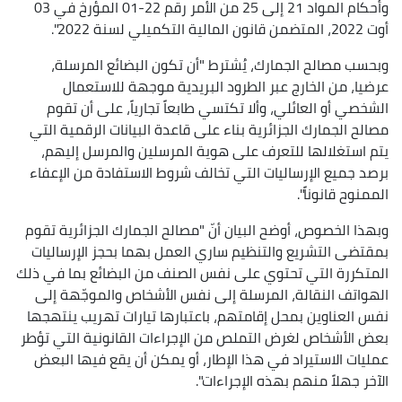
وأحكام المواد 21 إلى 25 من الأمر رقم 22-01 المؤرخ في 03
أوت 2022، المتضمن قانون المالية التكميلي لسنة 2022".
وبحسب مصالح الجمارك، يُشترط "أن تكون البضائع المرسلة،
عرضيا، من الخارج عبر الطرود البريدية موجهة للاستعمال
الشخصي أو العائلي، وألا تكتسي طابعاً تجارياً، على أن تقوم
مصالح الجمارك الجزائرية بناء على قاعدة البيانات الرقمية التي
يتم استغلالها للتعرف على هوية المرسلين والمرسل إليهم،
برصد جميع الإرساليات التي تخالف شروط الاستفادة من الإعفاء
الممنوح قانوناً".
وبهذا الخصوص، أوضح البيان أنّ "مصالح الجمارك الجزائرية تقوم
بمقتضى التشريع والتنظيم ساري العمل بهما بحجز الإرساليات
المتكررة التي تحتوي على نفس الصنف من البضائع بما في ذلك
الهواتف النقالة، المرسلة إلى نفس الأشخاص والموجّهة إلى
نفس العناوين بمحل إقامتهم، باعتبارها تيارات تهريب ينتهجها
بعض الأشخاص لغرض التملص من الإجراءات القانونية التي تؤطر
عمليات الاستيراد في هذا الإطار، أو يمكن أن يقع فيها البعض
الآخر جهلاً منهم بهذه الإجراءات".