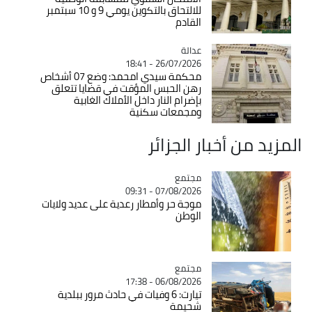
للالتحاق بالتكوين يومي 9 و 10 سبتمبر
القادم
عدالة
Catégorie
26/07/2026 - 18:41
محكمة سيدي امحمد: وضع 07 أشخاص
رهن الحبس المؤقت في قضايا تتعلق
بإضرام النار داخل الأملاك الغابية
ومجمعات سكنية
المزيد من أخبار الجزائر
مجتمع
Catégorie
07/08/2026 - 09:31
موجة حر وأمطار رعدية على عديد ولايات
الوطن
مجتمع
Catégorie
06/08/2026 - 17:38
تيارت: 6 وفيات في حادث مرور ببلدية
شحيمة