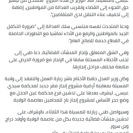
حق اللجوء إلى القضاء وتقريب العدالة من المواطنين، إضافة
إلى تخفيف عناء التنقل لدى المتقاضين".
ودعا المتحدث نفسه منتسبي سلك العدالة إلى "ضرورة التكفل
الجيد بالمواطنين والرفع من الأداء تماشيا مع التطورات الحاصلة
في القطاع خدمة للصالح العام".
وفي الشق المتعلق بإنجاز المنشآت القضائية، دعا طبي إلى
تجنب الأخطاء المسجلة سابقا في الإنجاز مع ضرورة الحرص على
متابعة مختلف مراحل إنجازها.
وكان وزير العدل حافظ الأختام باشر زيارة العمل والتفقد إلى ولاية
المسيلة بمعاينة أرضية مشروع إنجاز مقر جديد لمحكمة سيدي
عيسى، ليشرف بعدها على تدشين فرع محكمة عين الحجل مع
وضع حجر الأساس لمشروع إنجاز نادٍ للمحامين بعاصمة الولاية.
وسيواصل طبي زيارته للمسيلة هذا الثلاثاء، بالإشراف على
تدشين منشآت قضائية جديدة بكل من عاصمة الولاية وأولاد دراج
وبن سرور.
المصدر
ملتيميديا الإذاعة الجزائرية
وأج