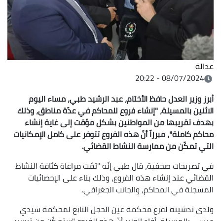
عدالة
08/07/2024 - 20:22
أبرز وزير العدل حافظ الأختام، عبد الرشيد طبي، مساء اليوم
الاثنين بالمسيلة، "إنشاء فروع للمحاكم في عدّة مناطق، وذلك
بهدف تقريبها من المواطنين بشكل مؤقت إلى غاية إنشاء
محاكم كاملة"، مبرزاً أنّ هذه الفروع تتوفر على كامل الإمكانيات
التي تمكّن من ممارسة النشاط القضائي.
في تصريحات صحفية، قال طبي إنّه "تمّت مراعاة كثافة النشاط
القضائي عند إنشاء هذه الفروع، وذلك بناء على الإحصائيات
المسجلة في المحاكم، والجانب الجغرافي.
ولدى تدشينه لفرع محكمة عين الحجل التابع لمحكمة سيدي
عيسى بالمسيلة، أفاد الوزير أنّ هذه الفروع "ستمكّن من تيسير