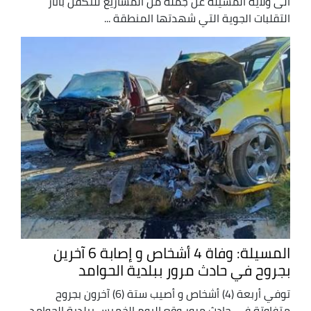
الى ولاية المسيلة عن جملة من المشاريع للتكفل بآثار
التقلبات الجوية التي شهدتها المنطقة ...
المسيلة: وفاة 4 أشخاص و إصابة 6 آخرين
بجروح في حادث مرور ببلدية الحوامد
توفي أربعة (4) أشخاص و أصيب ستة (6) آخرون بجروح
متفاوتة في حادث مرور وقع اليوم الخميس ببلدية الحوامد