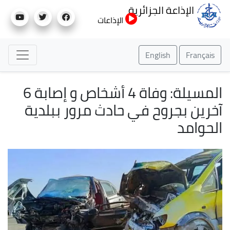
تجاوز
الإذاعة الجزائرية
إلى
الإذاعات
المحتوى
الرئيسي
English
Français
المسيلة: وفاة 4 أشخاص و إصابة 6
آخرين بجروح في حادث مرور ببلدية
الحوامد