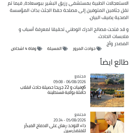
الاستعجالات الطبية بمستشفى رزيق البشير ببوسعادة، فيما تم
نقل جثامين المتوفين إلى مصلحة حفظ الجثث بذات المؤسسة
الصحية يضيف البيان.
و قد فتحت مصالح الدرك الوطني تحقيقا لمعرفة أسباب و
ملابسات الحادث.
المصدر
وأج
حوادث المرور
المسيلة
وفاة 4 اشخاص
طالع ايضاً
مجتمع
Catégorie
06/08/2026 - 09:08
6وفيات و 22 جريحا حصيلة حادث انقلاب
حافلة بولاية قسنطينة
مجتمع
Catégorie
05/08/2026 - 20:34
داء التوحد: رهان على الادماج المبكّر
للمتمدرسين