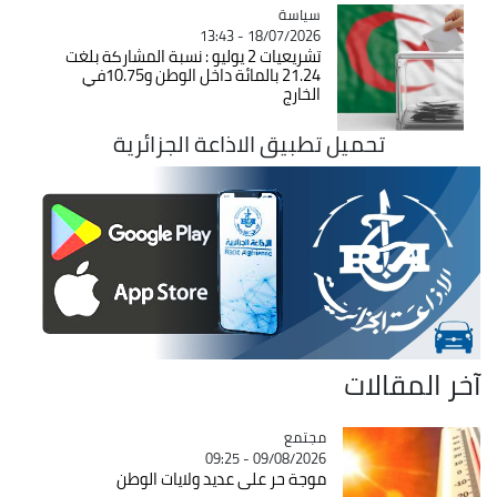
سياسة
Catégorie
18/07/2026 - 13:43
تشريعيات 2 يوليو : نسبة المشاركة بلغت
21.24 بالمائة داخل الوطن و10.75في
الخارج
تحميل تطبيق الاذاعة الجزائرية
آخر المقالات
مجتمع
Catégorie
09/08/2026 - 09:25
موجة حر على عديد ولايات الوطن