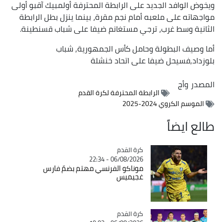
ويخوض الوافد الجديد على الرابطة المحترفة أولمبيك آقبو أولى
مواجهاته على ملعبه أمام نجم مقرة، بينما ينزل بطل الرابطة
الثانية وسط غرب، ترجي مستغانم ضيفا على شباب قسنطينة.
أما وصيف البطولة وحامل كأس الجمهورية, شباب
بلوزداد,فسيحل ضيفا على اتحاد خنشلة
المصدر
وأج
الرابطة المحترفة لكرة القدم
الموسم الكروي 2024-2025
طالع ايضاً
Catégorie
كرة القدم
06/08/2026 - 22:34
موناكو الفرنسي مهتم بضمّ فارس
غجيميس
Catégorie
كرة القدم