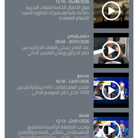
04/08/2026 - 12:10
فوج الأعمال الخاصة للقوات البحرية:
كفاءة عالية وتجهيزات متطورة لتنفيذ
المهام المعقدة
Catégorie
حصص وبرامج
30/07/2026 - 09:49
عبد القادر جيجلي:الغابات الجزائرية بين
خطر الحرائق ورهان التشجير الذكي
مجتمع
Catégorie
23/07/2026 - 10:18
المدير العام للغابات: 445 حريقاً وأكثر من
1500 تدخل خلال الموسم الحالي
اقتصاد
Catégorie
22/07/2026 - 12:13
بوحرب: المتابعة الرئاسية للمشاريع
المهيكلة في قطاعي المناجم والتعدين
تأكيد على المضي قدما لتنويع الاقتصاد