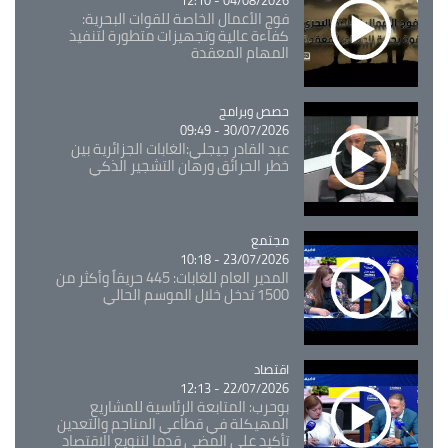
04/08/2026 - 12:10
فوج الأعمال الخاصة للقوات البحرية:
كفاءة عالية وتجهيزات متطورة لتنفيذ
المهام المعقدة
Catégorie
حصص وبرامج
30/07/2026 - 09:49
عبد القادر جيجلي:الغابات الجزائرية بين
خطر الحرائق ورهان التشجير الذكي
مجتمع
Catégorie
23/07/2026 - 10:18
المدير العام للغابات: 445 حريقاً وأكثر من
1500 تدخل خلال الموسم الحالي
اقتصاد
Catégorie
22/07/2026 - 12:13
بوحرب: المتابعة الرئاسية للمشاريع
المهيكلة في قطاعي المناجم والتعدين
تأكيد على المضي قدما لتنويع الاقتصاد