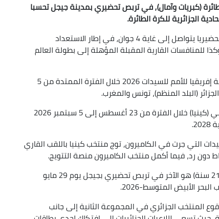
لطائرة (كبريات وآمال), في تربص تحضيري بمدينة جيجل تحسبا
دية الجزائرية للكرة الطائرة.
وبدأ المنتخب الوطني للكبريات يوم 29 مايو تجمعا تحضيريا يتواصل إلى غاية 4 جوان، في إطار الاستعداد
صفيات المؤهلة إلى بطولة إفريقيا للأمم 2026 وكذا للمنافسات القارية المقبلة المؤهلة إلى بطولة العالم
ومن المقرر أن تحتضن الجزائر الدورة التأهيلية لبطولة إفريقيا للأمم للسيدات 2026 خلال الفترة الممتدة من 5
أما بطولة إفريقيا للأمم للسيدات، فستقام في نيروبي (كينيا) خلال الفترة من 23 أغسطس إلى 5 سبتمبر 2026
2.
دات التي جرت في الكاميرون، توج منتخب كينيا باللقب القاري
 دون رد، فيما أكمل منتخب الكاميرون منصة التتويج.
كما دخل المنتخب الوطني النسوي للآمال (أقل من 21 سنة) هو الآخر في تربص تحضيري بجيجل يوم 29 مايو
وع المنتخب الجزائري في المجموعة الثانية إلى جانب
، حيث تسعى اللاعبات الجزائريات إلى افتكاك إحدى بطاقات