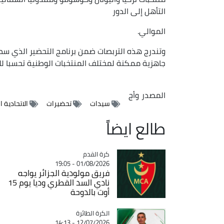
التأهل إلى الدور
الموالي.
وتندرج هذه التربصات ضمن برنامج التحضير الذي سطرت
جاهزية ممكنة لمختلف المنتخبات الوطنية تحسبا للمو
المصدر
وأج
سيدات
تحضيرات
الاتحادية ا
طالع ايضاً
Catégorie
كرة القدم
01/08/2026 - 19:05
فريق مولودية الجزائر يواجه
نادي السد القطري وديا يوم 15
أوت بالدوحة
Catégorie
الكرة الطائرة
12/07/2026 - 14:13