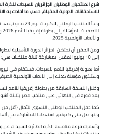
شرع المنتخبان الوطنيان الجزائريان للسيدات للكرة ا
للاستحقاقات الدولية المقبلة، حسب ما أفادت به الاتحا
للت
والألعاب الأولمبية 2028.
إلى 10 يوليو المقبل، بمشاركة ثلاثة منتخبات هي: الجزائر (البلد المنظم)، تونس والمغرب.
وستكون مؤهلة كذلك إلى الألعاب الأولمبية الصيفية 028
وخلال النسخة السابقة من بطولة إفريقيا للأمم للسي
بعد فوزه في النهائي على منتخب مصر بثلاثة أشواط
ويتواصل حتى 5 يونيو، استعدادا للمشاركة في ألعاب البحر الأبيض المتوسط-2026.
وأسفرت قرعة منافسة الكرة الطائرة للسيدات عن وق
منتخبات تركيا واليونان وكوسوفو ومقدونيا الشمالية