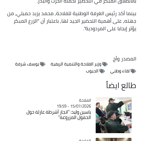
بالانطلاق المبكر في التحضير لحملة الحرث والبذر.
بينما أكد رئيس الغرفة الوطنية للفلاحة, محمد يزيد حمبلي, من
جهته, على أهمية التحضير الجيد لها, باعتبار أن "الزرع المبكر
يؤثر إيجابا على المردودية".
المصدر
وأج
وزير الفلاحة والتنمية الريفية
يوسف شرفة
لقاء وطني
الحبوب
طالع ايضاً
الفلاحة
Catégorie
15/07/2026 - 19:59
ياسين وليد: "انجاز أشرطة عازلة حول
الحقول المزروعة"
الفلاحة
Catégorie