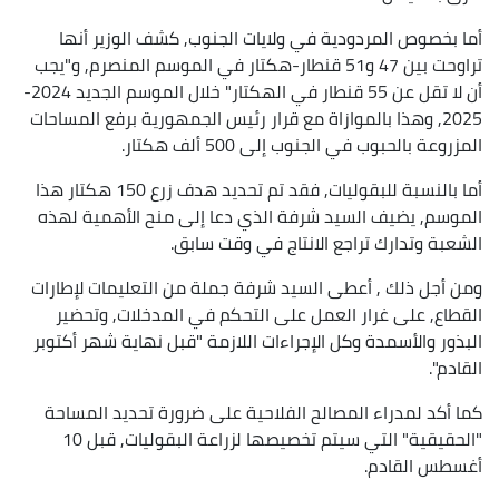
أما بخصوص المردودية في ولايات الجنوب, كشف الوزير أنها
تراوحت بين 47 و51 قنطار-هكتار في الموسم المنصرم, و"يجب
أن لا تقل عن 55 قنطار في الهكتار" خلال الموسم الجديد 2024-
2025, وهذا بالموازاة مع قرار رئيس الجمهورية برفع المساحات
المزروعة بالحبوب في الجنوب إلى 500 ألف هكتار.
أما بالنسبة للبقوليات, فقد تم تحديد هدف زرع 150 هكتار هذا
الموسم, يضيف السيد شرفة الذي دعا إلى منح الأهمية لهذه
الشعبة وتدارك تراجع الانتاج في وقت سابق.
ومن أجل ذلك , أعطى السيد شرفة جملة من التعليمات لإطارات
القطاع, على غرار العمل على التحكم في المدخلات, وتحضير
البذور والأسمدة وكل الإجراءات اللازمة "قبل نهاية شهر أكتوبر
القادم".
كما أكد لمدراء المصالح الفلاحية على ضرورة تحديد المساحة
"الحقيقية" التي سيتم تخصيصها لزراعة البقوليات, قبل 10
أغسطس القادم.