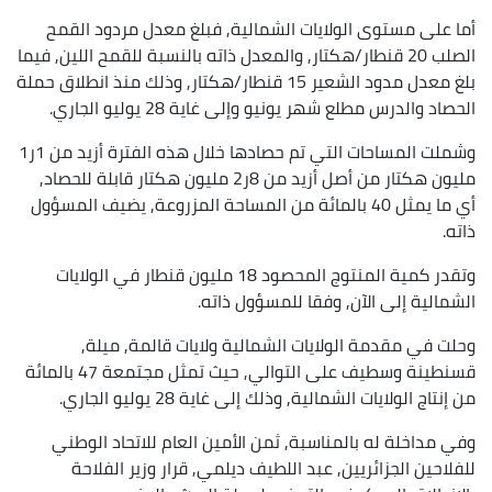
أما على مستوى الولايات الشمالية, فبلغ معدل مردود القمح
الصلب 20 قنطار/هكتار, والمعدل ذاته بالنسبة للقمح اللين, فيما
بلغ معدل مدود الشعير 15 قنطار/هكتار, وذلك منذ انطلاق حملة
الحصاد والدرس مطلع شهر يونيو وإلى غاية 28 يوليو الجاري.
وشملت المساحات التي تم حصادها خلال هذه الفترة أزيد من 1ر1
مليون هكتار من أصل أزيد من 8ر2 مليون هكتار قابلة للحصاد,
أي ما يمثل 40 بالمائة من المساحة المزروعة, يضيف المسؤول
ذاته.
وتقدر كمية المنتوج المحصود 18 مليون قنطار في الولايات
الشمالية إلى الآن, وفقا للمسؤول ذاته.
وحلت في مقدمة الولايات الشمالية ولايات قالمة, ميلة,
قسنطينة وسطيف على التوالي, حيث تمثل مجتمعة 47 بالمائة
من إنتاج الولايات الشمالية, وذلك إلى غاية 28 يوليو الجاري.
وفي مداخلة له بالمناسبة, ثمن الأمين العام للاتحاد الوطني
للفلاحين الجزائريين, عبد اللطيف ديلمي, قرار وزير الفلاحة