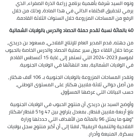
ونوه السيد شرفة بأهمية برنامج زراعة الذرة الصفراء, الذي
يرمي لتحقيق الاكتفاء الذاتي في هذا المادة, وذلك من خلال
الرفع من المساحات المزروعة خلال السنوات الثلاثة القادمة.
40 بالمائة نسبة تقدم حملة الحصاد والدرس بالولايات الشمالية
من جهته, قدم المدير العام للإنتاج الفلاحي, مسعود بن دريدي,
عرضا خلال اللقاء حول سير عملية الحصاد والدرس الخاصة بالحبوب
لموسم 2023-2024 التي تستمر إلى غاية 15 أغسطس القادم
في الولايات الشمالية, بعد انتهائها في الولايات الجنوبية.
وتقدر المساحات المزروعة بالولايات الجنوبية بـ 106 آلاف هكتار,
من أصل حوالي ثلاثة ملايين هكتار على المستوى الوطني,
حسب البيانات التي عرضها المسؤول.
وأوضح السيد بن دريدي أن منتوج الحبوب في الولايات الجنوبية
بلغ أربعة ملايين قنطار, بمعدل يتراوح بين 47 و51 قنطار/هكتار
"وهو ما يمثل 96 بالمائة من الأهداف التي حددتها وزارة
الفلاحية والتنمية الريفية", لافتا إلى أن أكبر منتوج سجل بولايات
بسكرة, المنيعة وأدرار.