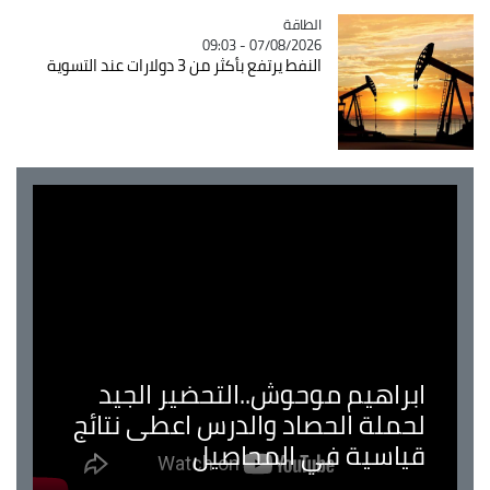
الطاقة
Catégorie
07/08/2026 - 09:03
النفط يرتفع بأكثر من 3 دولارات عند التسوية
ابراهيم موحوش..التحضير الجيد
لحملة الحصاد والدرس اعطى نتائج
قياسية في المحاصيل