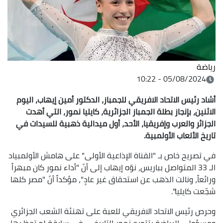
رياضة
05/08/2024 - 10:22
أشاد رئيس الاتحاد الافريقي للجمباز، الدكتور أمين إيهاب، اليوم
الاثنين، بإنجاز بطلة الجمباز الجزائرية، كايليا نمور، التي أهدت
الجزائر والعرب وإفريقيا، الأحد، أول ميدالية ذهبية للسيدات في
تاريخ الألعاب الأولمبية.
في تصريح خاص بـ "القناة الإذاعية الأولى" على هامش الأولمبياد
الـ 33 المتواصل بباريس، نوّه إيهاب إلى أنّ "أداء نمور كان مبهراً
ورائعاً، ونالت الذهب عن استحقاق غير عادٍ"، مؤكداً أنّ "مصر كلها
شجّعت كايليا".
وحرص رئيس الاتحاد الافريقي للعبة على تهنئة الشعب الجزائري
ومسؤولي الرياضة بتتويج نمور التاريخي، في سابقة لم تحظ بها