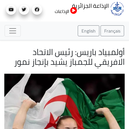
تجاوز
الإذاعة الجزائرية
إلى
الإذاعات
المحتوى
الرئيسي
English
Français
أولمبياد باريس: رئيس الاتحاد
الافريقي للجمباز يشيد بإنجاز نمور