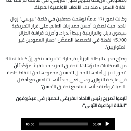
القارة السمراء منذ بدء الألعاب الأولمبية الحديثة.
وكانت
نمور (17 عاماً) توهّجت ضعفين في قاعة "بيرسي" زوال
الأحد، حيث تصدّرت أحسن جمبازيات العالم، على غرار الأمريكية
سيمون بايلز، والبرازيلية ربيكا أندراد، وأحرزت فراشة الجزائر
15.700 نقطة في تخصصها المفضّل "جهاز العمودين غير
المتوازيين".
وصرّح مدرب البطلة الجزائرية، مارك تشيريلسينكو، إنّ كايليا تمتلك
من الامكانيات ما يؤهلها لتحقيق المزيد مستقبلاً، مؤكّداً أنّ
"نمور لا يزال أمامها المجال لتحسين مجموعها من النقاط خاصة
في عارضة التوازن، وهي تعي جيداً أنها تتنافس مع أفضل
اللاعبات، وأعتقد أنها تستطيع تحقيق الأحسن".
تابعوا تصريح رئيس الاتحاد الافريقي للجمباز في ميكروفون
"القناة الإذاعية الأولى":
Audi
00:00
00:00
Playe