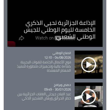
الإذاعة الجزائرية تحيي الذكرى
الخامسة لليوم الوطني للجيش
الوطني الشعبي
Catégorie
الدفاع الوطني
04/08/2026 - 12:10
فوج الأعمال الخاصة للقوات البحرية:
كفاءة عالية وتجهيزات متطورة لتنفيذ
المهام المعقدة
Catégorie
حصص وبرامج
30/07/2026 - 09:49
عبد القادر جيجلي:الغابات الجزائرية بين
خطر الحرائق ورهان التشجير الذكي