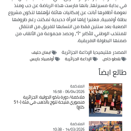
في بداية مسيرتها، بانها مارست هذه الرياضة عن حب ومنذ
نعومة أظافرها أبانت عن إمكانيات هائلة تؤهلها لتكون مشروع
بطلة أولمبية، معتبرا إياها امرأة حديدية تمكنت رغم ظروفها
الصعبة بعد سنتين فقط من انتسابها للفريق من الانتقال
للمنتخب الوطني للأكابر "أ"، وحصد مجموعة من الألقاب من
ضمنها البطولة الافريقية.
المصدر
ملتيميديا الإذاعة الجزائرية
ايمان خليف
بلاطو خاص
الإذاعة الجزائرية
أولمبياد باريس
طالع ايضاً
الملاكمة
Catégorie
06/04/2026 - 16:58
ملاكمة/ دورة باكو الدولية: الجزائرية
منصوري فتيحة تتوج بالذهب في فئة (-51
كلغ)
الملاكمة
Catégorie
14/03/2026 - 10:38