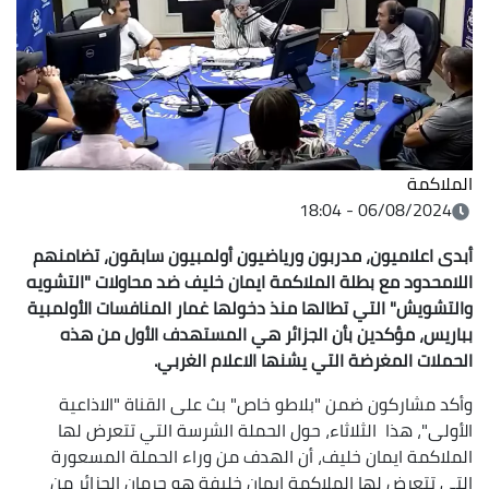
الملاكمة
06/08/2024 - 18:04
أبدى اعلاميون، مدربون ورياضيون أولمبيون سابقون، تضامنهم
اللامحدود مع بطلة الملاكمة ايمان خليف ضد محاولات "التشويه
والتشويش" التي تطالها منذ دخولها غمار المنافسات الأولمبية
بباريس، مؤكدين بأن الجزائر هي المستهدف الأول من هذه
الحملات المغرضة التي يشنها الاعلام الغربي.
وأكد مشاركون ضمن "بلاطو خاص" بث على القناة "الاذاعية
الأولى"، هذا الثلاثاء، حول الحملة الشرسة التي تتعرض لها
الملاكمة ايمان خليف، أن الهدف من وراء الحملة المسعورة
التي تتعرض لها الملاكمة ايمان خليفة هو حرمان الجزائر من