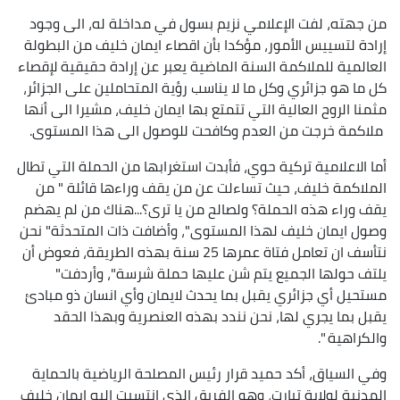
من جهته، لفت الإعلامي نزيم بسول في مداخلة له، الى وجود
إرادة لتسييس الأمور، مؤكدا بأن اقصاء ايمان خليف من البطولة
العالمية للملاكمة السنة الماضية يعبر عن إرادة حقيقية لإقصاء
كل ما هو جزائري وكل ما لا يناسب رؤية المتحاملين على الجزائر،
مثمنا الروح العالية التي تتمتع بها ايمان خليف، مشيرا الى أنها
ملاكمة خرجت من العدم وكافحت للوصول الى هذا المستوى.
أما الاعلامية تركية حوي، فأبدت استغرابها من الحملة التي تطال
الملاكمة خليف، حيث تساءلت عن من يقف وراءها قائلة " من
يقف وراء هذه الحملة؟ ولصالح من يا ترى؟...هناك من لم يهضم
وصول ايمان خليف لهذا المستوى"، وأضافت ذات المتحدثة" نحن
نتأسف ان تعامل فتاة عمرها 25 سنة بهذه الطريقة، فعوض أن
يلتف حولها الجميع يتم شن عليها حملة شرسة"، وأردفت"
مستحيل أي جزائري يقبل بما يحدث لايمان وأي انسان ذو مبادئ
يقبل بما يجري لها، نحن نندد بهذه العنصرية وبهذا الحقد
والكراهية ".
وفي السياق، أكد حميد قرار رئيس المصلحة الرياضية بالحماية
المدنية لولاية تيارت، وهو الفريق الذي انتسبت اليه ايمان خليف