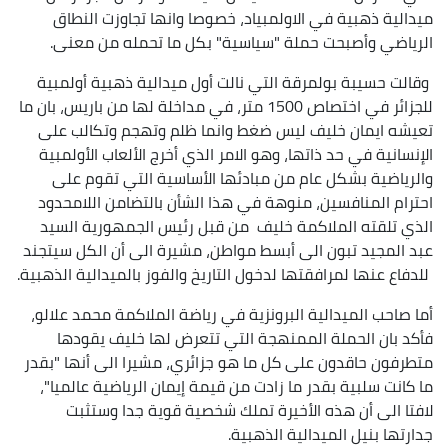
ميدالية ذهبية في الاولمبياد، خصوصا وانها تجاوزت النطاق
الرياضي وأصبحت حملة "سياسية" بكل ما تحمله من معنى.
وقالت حسيبة بولمرقة التي نالت أول ميدالية ذهبية أولمبية
للجزائر في اختصاص 1500 متر، في مداخلة لها من باريس، بان ما
تعيشه ايمان خليف ليس ضغط وانما ظلم وتهجم وتكالب على
الإنسانية في حد ذاتها، وهو الامر الذي أخرج الألعاب الأولمبية
والرياضية بشكل عام من مبادئها الأساسية التي تقوم على
احترام المنافسين، منوهة في هذا الشأن بالتضامن اللامحدود
الذي تلقته الملاكمة خليف من قبل رئيس الجمهورية السيد
عبد المجيد تبون الى أبسط مواطن، مشيرة الى أن الكل سيتجند
للدفاع عنها لمرافقتها لدخول التاريخ والفوز بالميدالية الذهبية.
أما صاحب الميدالية البرونزية في رياضة الملاكمة محمد علالو،
فأكد بان الحملة الممنهجة التي تتعرض لها خليف يقودها
متطرفون حاقدون على كل ما هو جزائري، مشيرا الى أنها "بقدر
ما كانت سلبية بقدر ما زادت من قيمة إيمان الرياضية عالميا"،
لافتا الى أن هذه الأخيرة تملك شخصية قوية جدا وستثبت
جدارتها بنيل الميدالية الذهبية.