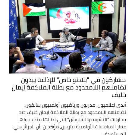
مشاركون في "بلاطو خاص" للإذاعة يبدون
تضامنهم اللامحدود مع بطلة الملاكمة إيمان
خليف
أبدى اعلاميون، مدربون ورياضيون أولمبيون سابقون،
تضامنهم اللامحدود مع بطلة الملاكمة ايمان خليف ضد
محاولات "التشويه والتشويش" التي تطالها منذ دخولها
غمار المنافسات الأولمبية بباريس، مؤكدين بأن الجزائر هي
المستهدف ...