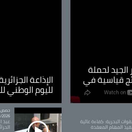
الجيد لحملة
ئج قياسية في
الإذاعة الجزائر
لليوم الوطني ل
tégorie
حصص و
26 - 09:49
قوات البحرية: كفاءة عالية
عبد ال
فيذ المهام المعقدة
الحرا