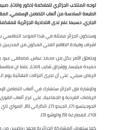
توجه المنتخب الجزائري للملاكمة (ذكور واناث)، صبي
الجاري، حسبما علم لدى الاتحادية الجزائرية للملاكمة
وستكون الجزائر ممثلة في هذا الموعد التنافسي ب
اشراف وقيادة الطاقم الفني المكون من المدربين خ
ويتعلق الأمر بكل من: محمد عباس، مصطفى عبو، ي
حميدة ميليسا، وإشراق شايب (اناث)، علما ان منافس
الرياض سيتي، على أن تجرى النزالات النهائية يوم الـ13 نوفمبر.
(10)، المصارعة (9) والوشو (3).