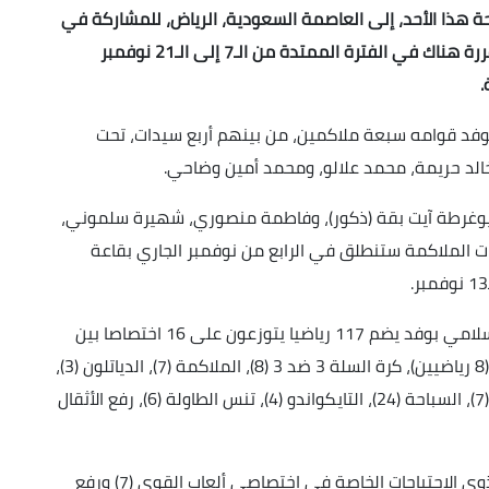
حة هذا الأحد، إلى العاصمة السعودية، الرياض، للمشاركة في
الطبعة السادسة من ألعاب التضامن الإسلامي، المقررة هناك في الفترة الممتدة من الـ7 إلى الـ21 نوفمبر
.
وفد قوامه سبعة ملاكمين، من بينهم أربع سيدات، تحت
الد حريمة، محمد علالو، ومحمد أمين وضاحي.
وغرطة آيت بقة (ذكور)، وفاطمة منصوري، شهيرة سلموني،
ات الملاكمة ستنطلق في الرابع من نوفمبر الجاري بقاعة
وللإشارة فإن الجزائر ستشارك في ألعاب التضامن الإسلامي بوفد يضم 117 رياضيا يتوزعون على 16 اختصاصا بين
الرياضات الفردية و الجماعية، على غرار ألعاب القوى(8 رياضيين)، كرة السلة 3 ضد 3 (8)، الملاكمة (7)، الدياتلون (3)،
الجوجيتسو (7)، الجيدو (7)، الكاراتي (6)، المواي تاي (7)، السباحة (24)، التايكواندو (4)، تنس الطاولة (6)، رفع الأثقال
كما ستعرف المشاركة الجزائرية وجود رياضيين من ذوي الاحتياجات الخاصة في اختصاصي ألعاب القوى (7) ورفع