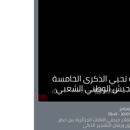
ية تحيي الذكرى الخامسة
لجيش الوطني الشعبي
Ca
برامج
30/07/20
قادر جيجلي:الغابات الجزائرية بين خطر
ئق ورهان التشجير الذكي