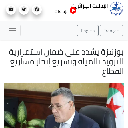
تجاوز
الإذاعة الجزائرية
إلى
الإذاعات
المحتوى
الرئيسي
English
Français
بوزقزة يشدد على ضمان استمرارية
التزويد بالمياه وتسريع إنجاز مشاريع
القطاع