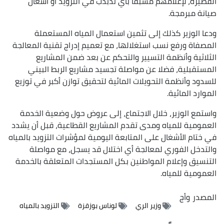
القصيرة، لإعلامهم مسبقا بأي تذبذب في التزويد أو أشغال
صيانة مبرمجة.
ودعا الوزير كذلك إلى تثمين استعمال المياه المستعملة
المصفاة ورفع نسب استغلالها، مع تعميم إدراج تقنية المعالجة
الثلاثية وأنظمة التسيير والتحكم عن بعد ضمن المشاريع
المستقبلية، فضلا عن مواصلة تجسيد مشاريع الربط البيني
للسدود وأنظمة التحويلات المائية لتحقيق توازن أكبر في توزيع
الموارد المائية.
واستمع الوزير، خلال الاجتماع، إلى عروض حول وضعية الخدمة
العمومية للمياه ومدى تقدم المشاريع القطاعية، قبل أن يشدد
في ختام الأشغال على المتابعة اليومية لمؤشرات التزويد بالمياه
والتدخل الفوري لمعالجة أي اختلال قد يسجل، مع مواصلة
التنسيق وإعلام المواطنين بكل المستجدات المتعلقة بالخدمة
العمومية للمياه.
المصدر
وأج
وزير الري
لوناس بوزقزة
التزويد بالمياه