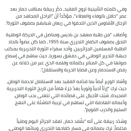
وفي كلمته التأبينية لروح الفقيد، ذكّر ربيقة بمناقب خمار بعد
عمر "حافل بالوفاء والعطاء"، مؤكّداً أنّ "الراحل المجاهد من
الرجال الأشاوس الذين التحقوا في ريعان شبابهم بصفوف الثورة".
وأضاف: "من طلبة معهد بن باديس ومناضل في الحركة الوطنية
التحق بصفوف الكفاح التحرري سنة 1955، كما كان عضواً باتحاد
الطلبة المسلمين الجزائريين، وأحد سفراء الثورة التحريرية بمكتب
جبهة التحرير الوطني في دمشق بسوريا، حيث ساهم في إسماع
صوتها في كل المنابر بكلماته وقلمه الذي عبر من خلاله عن
رفض الاستدمار وعن قضايا الحرية والاستقلال".
وأشاد الوزير أيضاً بما قدّمه الفقيد بعد الاستقلال لخدمة الوطن،
حيث ترك "إرثاً أدبياً وثورياً يعدّ جزءً هاماً من تاريخ الثورة التحريرية
المجيدة، شبّت الأجيال على قصائده التي تتغنى بحب الوطن،
وأعماله الهادفة التي تساهم في تربية الناشئة على النهج
السليم والدرب القويم".
وشدّد ربيقة على أنه "بفُقد خمار، تفقد الجزائر اليوم وطنياً
مخلصاً، ترك بصماته في مسار كفاحها التحرري وبنائها الوطني،