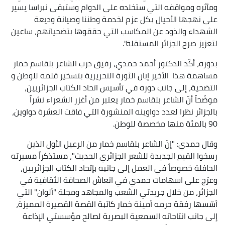
ومآثره ومواقفه التي ستخلده على الدوام وستبقى نبراسا يسير
على نهجها الأجيال بكل عزم لخدمة وطننا وصيانة وديعة
الشهداء والذود عن المكاسب التي حققوها بتضحياتهم، ساعين
لتعزيز صرح الجزائر المستقلة".
بدوره، أكّد الدكتور أحمد حمدي، رفيق درب الشاعر بلقاسم خمار
مساهمة هذا الأخير إبان الثورة التحريرية بتسخير قلمه للوطن و
التضحية، إلى جانب دوره في تأسيس اتحاد الكتاب الجزائريين،
موضّحاً أنّ الشاعر بلقاسم خمار يعتبر من أغزر الشعراء نشراً
بالجزائر نظرا لعدد دواوينه المنشورة التي فاقت العشرة دواوين،
90 بالمئة منها مخصصة للوطن.
وقال حمدي: "إنّ الشاعر بلقاسم خمار من الرعيل الأول الذين
رسخوا القيم الجديدة للشعر الجزائري الحديث"، مستذكراً مسيرته
الحافلة خصوصاً في العمل إلى جانبه بإتحاد الكتاب الجزائريين،
وعرّج على اسهامات حمدي في انعاش الصحافة الثقافية في
الجزائر، من خلال جريدتي الشعب والمجاهد ومجلة "ألوان" التي
أسّسها رفقة حرمه أمينة خمار كاتبة القصة القصيرة المميزة،
إلى جانب انتاجاته السمعية البصرية لصالح مؤسستي الإذاعة