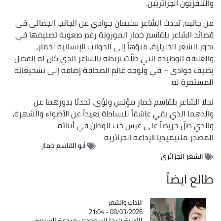
والتلفزيون الجزائريين.
من جانبه، تحدث الشاعر سليمان جوادي عن الجانب الجمالي في
قصائد الشاعر بلقاسم خمار الموزونة رغم صعوبة تصنيفها في
بحور الشعر الخليلية، منوّهاً إلى الجوانب الإنسانية لخمار،
والعلاقة الوطيدة التي ظلّت تربطه بالشاعر الذي كان له الفضل –
يضيف جوادي – في ولوجه عالم الصحافة إضافة إلى تشجيعاته
المستمرة له.
نجلا الشاعر بلقاسم خمار مؤنس ولؤي، تحدثا بدورهما عن
والدهما الذي بقي عاشقاً للبساطة بعيداً عن الأضواء والشهرة،
والذي ظلّ حريصاً على غرس حب الوطن في أبنائه.
المصدر
ملتيميديا الإذاعة الجزائرية
أبو القاسم خمار
الشعر الجزائري
طالع ايضاً
Catégorie
الآداب والشعر
08/03/2026 - 21:04
الأديبة زليخا السعودي: مبدعة السبعة