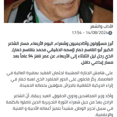
الآداب والشعر
14/08/2024 - 17:54
أبرز مسؤولون وأكاديميون وشعراء، اليوم الأربعاء، مسار الشاعر
الكبير أبو القاسم خمار
(إسمه الحقيقي
محمد بلقاسم خمار)،
الذي رحل
ليل الثلاثاء إلى الأربعاء، عن عمر ناهز 94 عاماً بعد
مسار إبداعي حافل.
على هامش الجنازة المهيبة لجثمان الفقيد بمقبرة العالية في
العاصمة، ركّز فاعلون على الدور المتفرد الذي لعبه خمار في
إثراء الحركية الثقافية بالجزائر، منوّهين بخصاله الحميدة.
وأكد وزير المجاهدين وذوي الحقوق، العيد ربيقة، أنّ الشاعر
الراحل يعدّ من جيل شعراء الثورة التحريرية الذين ناضلوا بالكلمة
في سبيل تحرير الوطن، مشيداً بتميز أعماله الأدبية و الفنية
والإعلامية.