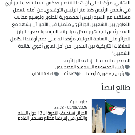
التهاني، مؤكدا على أن هذا الانتصار يعكس ثقة الشعب الجزائري
في شخص الرئيس كما عبّر الرئيس الأوغندي، عن أمله للعمل
مستقبلا مع السيد رئيس الجمهورية لتطوير وتوسيع مجالات
التعاون بين الشعبين الجزائري، متمنيا في الأخير أن يشهد مع
السيد رئيس الجمهورية كل مبادراته القوية والصعود البارز
للجزائر على الساحة الدولية، مؤكدا له على دعم أوغندا الكامل
للعلاقات التاريخية بين البلدين، من أجل تعاون أخوي لفائدة
الشعبين."
المصدر
ملتيميديا الإذاعة الجزائرية
رئيس الجمهورية السيد عبد المجيد تبون
رئيس جمهورية أوغندا
تهنئة
اعادة انتخاب
طالع ايضاً
Catégorie
دبلوماسية
05/08/2026 - 22:58
الجزائر تستضيف الندوة الـ 13 حول السلم
والأمن في إفريقيا مطلع ديسمبر القادم