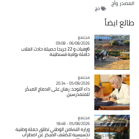
المصدر
وأج
حج
طالع ايضاً
مجتمع
Catégorie
06/08/2026 - 09:08
6وفيات و 22 جريحا حصيلة حادث انقلاب
حافلة بولاية قسنطينة
مجتمع
Catégorie
05/08/2026 - 20:34
داء التوحد: رهان على الادماج المبكّر
للمتمدرسين
مجتمع
Catégorie
05/08/2026 - 18:48
وزارة التضامن الوطني تطلق حملة وطنية
تحسيسية للكشف المبكر عن اضطراب