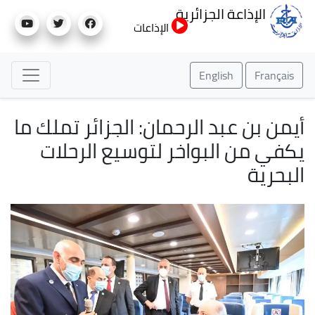
تجاوز
الإذاعة الجزائرية
إلى
الإذاعات
المحتوى
الرئيسي
English
Français
أيمن بن عبد الرحمان: الجزائر تملك ما
يكفي من البواخر لتوسيع الرحلات
البحرية