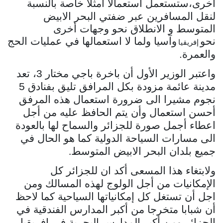
اخرى،ستستعمل استعمالا أمثلا خاصة بالنسبة
لنقل
المسافرين عبر ضفتي البحر الابيض
المتوسط و الانطلاق نحو وجهات أخرى
نحو
وآسيا ولما لا استعمالها في عمليات الحج
إفريقيا
والعمرة
.
واعتبر الوزير الأول أن باخرة باجي مختار 3، تعد
مدينة عائمة مزودة بكل
المرافق تليق بفنادق 5
نجوم مشيرا الى ضرورة استعمال هذه المرفق
أحسن استعمال
وأن يتم الحافظ عليه من أجل
اعطاء أجمل صورة للجزائر والسماح لها بالعودة
الى مسارات السياحة الدولية كما هو الحال في
جميع بلدان البحر الابيض المتوسط
.
ولابتغاء هذا المسعى أكد ان للجزائر كل
الإمكانيات من أجل الولوج لهذه
المسالك ومن
اجل أن تستغل كل إمكانياتها السياحية كما لاحظ
أن شبابا متخرجا
من أكبر المدارس الفندقية في
الجزائر ومن أكبر المدارس البحرية في افريقيا