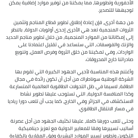
الأحفورية وتطويرها، مما يمكننا من توفير موارد إضافية يمكن
توجيهها للتصدير.
من جهة أخرى، فإن إعادة إطلاق تطوير قطاع المناجم وتثمين
الثروات المنجمية تعد هي الأخرى إحدى أولويات الدولة، بالنظر
إلى إمكاناتنا من الموارد المنجمية، من خلال تطوير مناجم الحديد
والزنك والفوسفات، التي ستساعد في تقليل اعتمادنا على
الواردات، وفي تمكيننا من خلق الثروة وفرص العمل، وتنويع
صادراتنا خارج المحروقات.
وأغتنم هذه المناسبة لأحيي الجهود الكبيرة التي تقوم بها
الشركة الوطنية سوناطراك من أجل أن تكون رائدة في مجال
الطاقة، لاسيما في ظل التحولات الطاقوية العالمية المتسارعة
وكذا المنافسة الدولية، التي تستوجب عليها تطوير نشاط
الاستكشاف في الجزائر وفي الخارج، كما يجب أن تلعب دورا رياديا
في مسار الانتقال الطاقوي.
وحتى تلعب دورها كاملا، عليها تكثيف الجهود من أجل عصرنة
أساليب تسييرها وفقا للمعايير الدولية مع تعزيز ديناميكية
التكوين وتطوير تسيير الموارد البشرية وفق المقاربة بالكفاءة