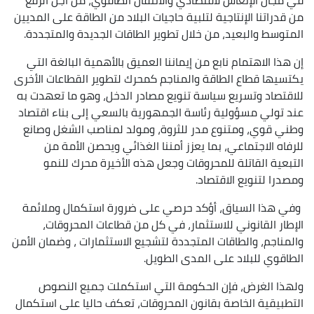
من قدراتنا الإنتاجية لتلبية حاجيات البلاد من الطاقة على المديين
المتوسط والبعيد، من خلال تطوير ‏الطاقات الجديدة والمتجددة.
إن هذا الاهتمام نابع من إيماننا العميق بالأهمية البالغة التي
يكتسيها قطاع الطاقة والمناجم كمحرك لتطوير القطاعات الأخرى
للاقتصاد وتسريع سياسة تنويع مصادر الدخل، وهو ما تعهدت به
عند تولي مسؤولية رئاسة الجمهورية بالسعي إلى بناء اقتصاد
وطني قوي، ومتنوع مدر للثروة، ومولد لمناصب الشغل وصانع
للرفاه الاجتماعي، بما يعزز أمننا الغذائي ويحصن الأمة من
التبعية القاتلة للمحروقات وجعل هذه الأخيرة محرك للنمو
ومصدرا لتنويع الاقتصاد.
‏ وفي هذا السياق، أؤكد حرصي على ضرورة استكمال وملائمة
الإطار القانوني للاستثمار، في كل من قطاعات المحروقات،
والمناجم،‏ والطاقات المتجددة لتشجيع الاستثمارات ، وضمان الأمن
الطاقوي ‏للبلاد على المدى الطويل.
ولهذا الغرض، فإن الحكومة التي استكملت جميع النصوص
التطبيقية الخاصة بقانون المحروقات، تعكف حاليا على استكمال