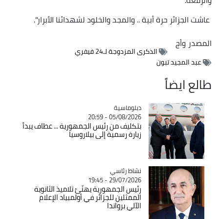
‏ عاشت الجزائر حرة أبية ..‏ والمجد والخلود لشهدائنا الأبرار".
المصدر
وأج
الذكرى المزدوجة لـ24 فيفري
عبد المجيد تبون
طالع ايضاً
Catégorie
دبلوماسية
05/08/2026 - 20:59
بتكليف من رئيس الجمهورية ... عطاف يبدأ
زيارة رسمية إلى بيلاروسيا
Catégorie
نشاط رئاسي
29/07/2026 - 19:45
رئيس الجمهورية يهنّئ تلاميذ الثانوية
الممثلين للجزائر في أولمبياد الإعلام
الآلي برواندا