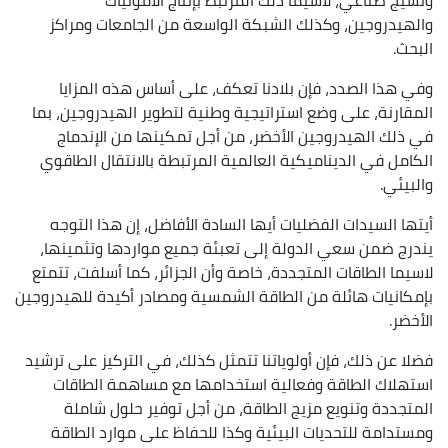
والهيدروجين، وكذلك الشبكة الواسعة من الجامعات ومراكز
البحث.
وفي هذا الصدد، فإن بلادنا تعكف، على أساس هذه المزايا
المقارنة، على وضع استراتيجية وطنية لتطوير الهيدروجين، بما
في ذلك الهيدروجين الأخضر، من أجل تمكينها من الإندماج
الكامل في الديناميكية العالمية المرتبطة بالانتقال الطاقوي
والبيئي.
أيتها السيدات الفضليات أيها السادة الأفاضل، إن هذا التوجه
يندرج ضمن سعي الدولة إلى تعبئة جميع مواردها وتثمينها،
لاسيما الطاقات المتجددة، خاصة وأن الجزائر، كما أسلفت، تتمتع
بإمكانيات هائلة من الطاقة الشمسية ومصادر أكيدة للهيدروجين
الأخضر.
فضلا عن ذلك، فإن أولوياتنا تتمثل كذلك، في التركيز على ترشيد
استهلاك الطاقة وفعالية استخدامها مع مساهمة الطاقات
المتجددة وتنويع مزيج الطاقة، من أجل توفير حلول شاملة
ومستدامة للتحديات البيئية وكذا للحفاظ على موارد الطاقة