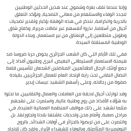
وإننا عندما نقف بعزة وشموخ، عند هذين الحدثين الوطنيين
لنجدد الوفاء والاستلهام من معاني التضحية، ونؤكد التعلق
بالحرية والكرامة، نتذكر في هذه الوقفة بإكبار وتقدير تضحيات
‏أجيال من أسلافنا، نذروا أنفسهم عبر نضالات مريرة، وكفاح شاق
وطويل، متطلعين إلى الإنعتاق من نير لاستعمار، وبناء الدولة
‏الوطنية المستقلة السيدة.
ففي تلك الأيام التي كان الشعب الجزائري يخوض حربا ضروسا ضد
هيمنة الاستعمار الاستيطاني البغيض، انبرى وطنيون أفذاذ إلى
جمع أولئك الرجال الطلائعيين، المناضلين الشجعان لتأسيس قلعة
النضال النقابي تحت راية الإتحاد العام للعمال الجزائريين، ‏بقيادة
صفوة من رجالاته، وعلى رأسهم الشهيد عيسات إيدير.
وقد توارثت أجيال لاحقة من العاملات والعمال والنقابيين، ‏ما تحلوا
به هؤلاء الأفذاذ من روح وطنية عالية، واستمرت على نهجهم
مثلما تشهد على ذلك مواقف المنظمة العمالية العتيدة، في
مراحل صعبة، وأمام محن وتحديات عاشتها بلادنا وتجاوزتها، بل
وانتصرت على من تربصوا بالجزائر في أوقات الشدائد، بالروح
النوفمبرية المتأصلة، وبالوفاء للشهداء الأبرار، ولقد كان للاتحاد