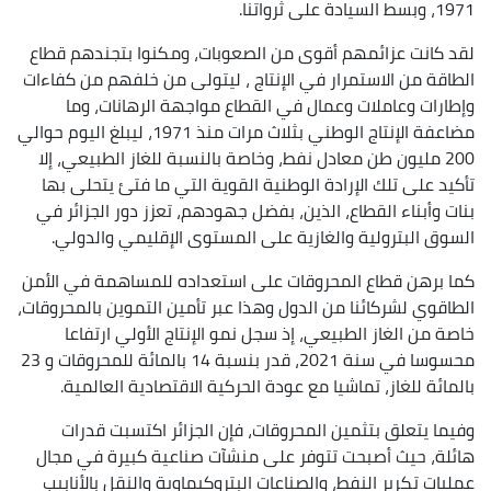
1971‏، وبسط السيادة على ثرواتنا.
‏لقد كانت عزائمهم أقوى من الصعوبات، ومكنوا بتجندهم قطاع
الطاقة من الاستمرار في الإنتاج ، ليتولى من خلفهم من كفاءات
وإطارات وعاملات وعمال في القطاع مواجهة الرهانات، وما
مضاعفة الإنتاج الوطني بثلاث مرات منذ 1971‏، ليبلغ اليوم حوالي
200 ‏مليون طن معادل نفط، وخاصة بالنسبة ‏للغاز الطبيعي، إلا
تأكيد على تلك الإرادة الوطنية القوية التي ما فتئ يتحلى بها
‏بنات وأبناء القطاع، الذين، بفضل جهودهم، تعزز دور الجزائر في
السوق البترولية والغازية على المستوى الإقليمي والدولي.
كما برهن قطاع المحروقات على استعداده للمساهمة في الأمن
الطاقوي لشركائنا من الدول وهذا عبر تأمين التموين بالمحروقات،
خاصة من الغاز الطبيعي، إذ سجل نمو الإنتاج الأولي ارتفاعا
محسوسا في سنة 2021، قدر بنسبة 14 بالمائة للمحروقات و 23
بالمائة للغاز، تماشيا مع عودة الحركية الاقتصادية العالمية.
وفيما يتعلق بتثمين المحروقات، فإن الجزائر اكتسبت قدرات
هائلة، حيث أصبحت تتوفر على منشآت صناعية كبيرة في مجال
عمليات تكرير النفط، والصناعات البتروكيماوية والنقل بالأنابيب