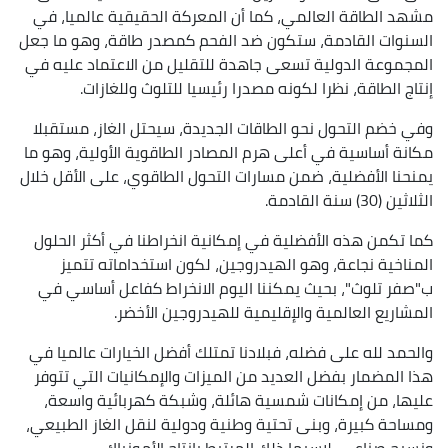
مشهد الطاقة العالمي، كما أن المعركة الحقيقية عالميا، في
السنوات القادمة، ستكون ضد الفحم كمصدر طاقة، وهو ما جعل
المجموعة الدولية تسعى جاهدة للتقليل من الاعتماد عليه في
إنتاج الطاقة، نظرا لكونه مصدرا رئيسيا للتلوث وللغازات.
وفي خضم التحول نحو الطاقات الجديدة، سيحتل الغاز، مستقبلا
مكانة أساسية في أعلى هرم المصادر الطاقوية الأولية، وهو ما
يمنحنا الأفضلية، ضمن مسارات التحول الطاقوي، على الأقل خلال
الثلاثين (30) سنة القادمة.
كما تكمن هذه الأفضلية في إمكانية انخراطنا في أكثر الحلول
المناخية نجاعة، وهو الهيدروجين، لكون استخداماته تتميز
ب"صفر تلوث"، بحيث يمكننا اليوم الانخراط كفاعل أساسي في
المشاريع العالمية والإقليمية للهيدروجين الأخضر.
والحمد لله على فضله، فبلادنا تمتلك أفضل الخيارات عالميا في
هذا المضمار بفضل العديد من الميزات والإمكانيات التي تتوفر
عليها، من إمكانات شمسية هائلة، وشبكة كهربائية واسعة،
ومساحة كبيرة، وبنى تحتية وطنية ودولية لنقل الغاز الطبيعي،
ونسيج صناعي، لاسيما ذلك المرتبط بإنتاج الأمونياك