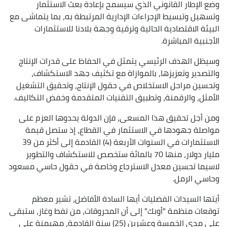
وضع الإطار القانوني الذي سيسمح بإعادة بعث الاستثمار
وتسهيل وتبسيط الإجراءات الإدارية المرتبطة به، بما يتماشى مع
البيئة الاقتصادية الحالية وترقية وجهة بلادنا للاستثمارات
الأجنبية المباشرة.
وسيظل الهدف الرئيسي يتمثل في الحفاظ على قدرات الإنتاج
والتصدير وتعزيزها، بالموازاة مع تكثيف جهد الاستكشاف،
وتحسين مراحل الاستخلاص في حقول الإنتاج، وتحقيق التشغيل
الأمثل، والرقمنة، وتطبيق التقنيات المتقدمة وخفض التكاليف.
ومن أجل تحقيق هذا المسعى، فإن الدولة يحدوها العزم على
مواصلة جهودها في الاستثمار في القطاع، إذ ستصل قيمة
الاستثمارات في السنوات الأربعة (4) القادمة إلى أكثر من 39
مليار دولار، منها 70 بالمائة ستخصص للاستكشاف والتطوير
لاسيما تحسين معدل الاسترجاع وخاصة في حقول حاسي مسعود
وحاسي الرمل.
أيتها السيدات الفضليات أيها السادة الأفاضل، تشير معظم
توقعات منظمة "أوبك" إلى أن المحروقات، من نفط وغاز، ستبقى
على مدى الخمسة وعشرين (25) سنة القادمة، مهيمنة على