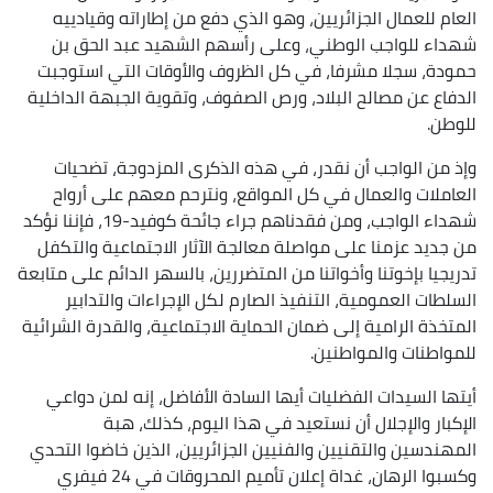
العام للعمال الجزائريين، وهو الذي دفع ‏من إطاراته وقيادييه
شهداء للواجب الوطني، وعلى رأسهم الشهيد عبد الحق بن
حمودة، سجلا مشرفا، في كل الظروف والأوقات التي استوجبت
الدفاع عن مصالح البلاد، ورص الصفوف، ‏وتقوية الجبهة الداخلية
للوطن.
وإذ من الواجب أن نقدر، في هذه الذكرى المزدوجة، تضحيات
العاملات والعمال في كل المواقع، ونترحم معهم على أرواح
شهداء الواجب، ‏ومن فقدناهم جراء جائحة كوفيد-19‏، فإننا نؤكد
من جديد عزمنا على مواصلة معالجة الآثار الاجتماعية والتكفل
تدريجيا بإخوتنا وأخواتنا من المتضررين، بالسهر الدائم على متابعة
السلطات العمومية، ‏التنفيذ الصارم لكل الإجراءات والتدابير
المتخذة الرامية إلى ضمان الحماية الاجتماعية، والقدرة الشرائية
للمواطنات والمواطنين.
أيتها السيدات الفضليات أيها السادة الأفاضل، إنه لمن دواعي
الإكبار والإجلال أن نستعيد في هذا اليوم، كذلك، هبة
المهندسين والتقنيين والفنيين الجزائريين، الذين خاضوا التحدي
‏وكسبوا الرهان، غداة إعلان تأميم المحروقات في 24 فيفري