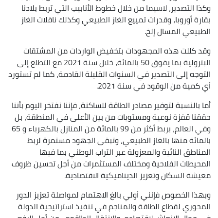
وكذا التصدير، لاسيما من خلال خطوط الأنابيب التي تربط بلادنا
بقارة أوروبا، وقدرات تمييع الغاز الطبيعي وكذلك ناقلات الغاز
الطبيعي المسال إلخ.
وقد كللت هذه المجهودات بتخفيض الواردات من المشتقات
البترولية بما يفوق 50 بالمائة، خلال سنة 2021 مع التطلع إلى
التوجه إلى التصدير في السنوات القليلة القادمة، كما لم تستورد
أي كمية من الوقود في سنة 2021.
‏أما بالنسبة لتوفير مصادر الطاقة للساكنة، فإننا نفتخر اليوم بأننا
حققنا قفزة نوعية ومستويات من بين الأعلى في المنطقة، بل
وفي العالم، بربط أكثر من 99 بالمائة من المنازل بالكهرباء و 65
بالمائة منها بالغاز الطبيعي، وتبقى الجهود مستمرة لربط
المناطق النائية والمعزولة عبر التراب الوطني بما فيها
المحيطات الفلاحية ومختلف المستثمرات من أجل تحسين ظروف
معيشة السكان وتعزيز الديناميكية الاقتصادية.
وبهذا الخصوص فإنني أولي بالغ الاهتمام لمواصلة تعزيز الدور
المحوري لقطاع الطاقة والمناجم في تنفيذ استراتيجية ‏الدولة
في مجال الإنعاش لاقتصادي والانتقال الطاقوي، ‏من أجل الرفع