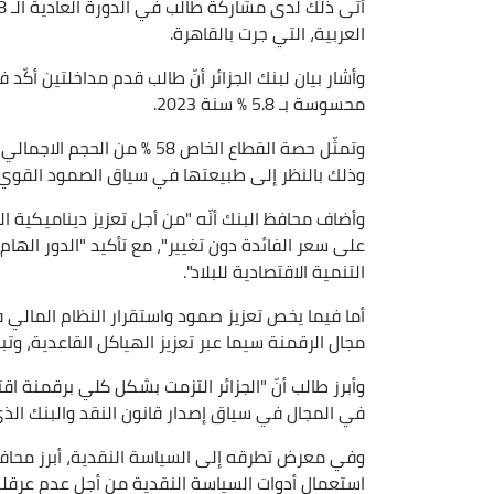
العربية، التي جرت بالقاهرة.
وأشار بيان لبنك الجزائر أنّ طالب قدم مداخلتين أكّد
محسوسة بـ 5.8 % سنة 2023.
وتمثّل حصة القطاع الخاص 58 % 
وذلك بالنظر إلى طبيعتها في سياق الصمود القوي لل
وأضاف محافظ البنك أنّه "من أجل تعزيز ديناميكية الن
على سعر الفائدة دون تغيير"، مع تأكيد "الدور ال
التنمية الاقتصادية للبلاد".
أما فيما يخص تعزيز صمود واستقرار النظام المالي ف
مجال الرقمنة سيما عبر تعزيز الهياكل القاعدية، وت
وأبرز طالب أنّ "الجزائر التزمت بشكل كلي برقمنة اقت
في المجال في سياق إصدار قانون النقد والبنك الذي 
وفي معرض تطرقه إلى السياسة النقدية، أبرز محافظ بن
استعمال أدوات السياسة النقدية من أجل عدم عرقلة 