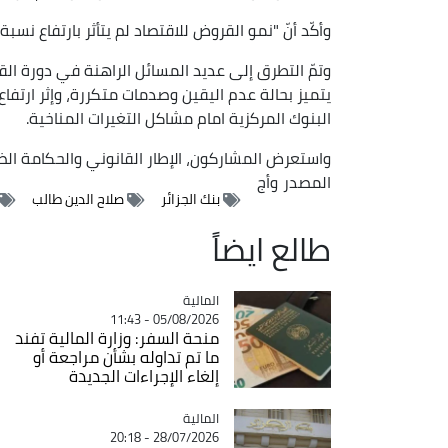
وأكّد أنّ "نمو القروض للاقتصاد لم يتأثر بارتفاع نس
وتمّ التطرق إلى عديد المسائل الراهنة في دورة ال
يتميز بحالة عدم اليقين وصدمات متكررة، وإثر ارتفاع
البنوك المركزية امام مشاكل التغيرات المناخية.
واستعرض المشاركون، الإطار القانوني والحكامة الض
المصدر
وأج
بنك الجزائر
صلاح الدين طالب
طالع ايضاً
المالية
Catégorie
05/08/2026 - 11:43
منحة السفر: وزارة المالية تفند
ما تم تداوله بشأن مراجعة أو
إلغاء الإجراءات الجديدة
المالية
Catégorie
28/07/2026 - 20:18