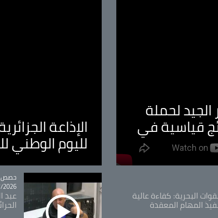
الجيد لحملة
ئج قياسية في
الإذاعة الجزائر
لليوم الوطني ل
tégorie
حصص و
26 - 09:49
قوات البحرية: كفاءة عالية
عبد ال
فيذ المهام المعقدة
الحرا