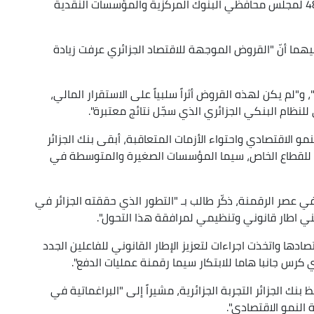
أتى ذلك لدى مشاركة طالب في الدورة العادية الـ 48 لمجلس محافظي البنوك المركزية والمؤسسات النقدية
 فيهما أنّ "القروض الموجهة للاقتصاد الجزائري عرفت زيادة
من الحجم الاجمالي"، و"لم يكن لهذه القروض أثراً سلبياً على الاستقرار المالي،
نظام البنكي الجزائري الذي سجّل نتائج معتبرة".
مو الاقتصادي واحتواء الأزمات المتعاقبة، أبقى بنك الجزائر
هام للقطاع الخاص، سيما المؤسسات الصغيرة والمتوسطة في
ي عصر الرقمنة، ذكّر طالب بـ "التطور الذي حققته الجزائر في
بني اطار قانوني وتنظيمي لمرافقة هذا التحول".
صادها واتخذت اجراءات لتعزيز الإطار القانوني للفاعلين الجدد
كرس جانبا هاما للابتكار سيما رقمنة عمليات الدفع".
ك الجزائر التجربة الجزائرية، مشيراً إلى "البراغماتية في
النمو الاقتصادي".