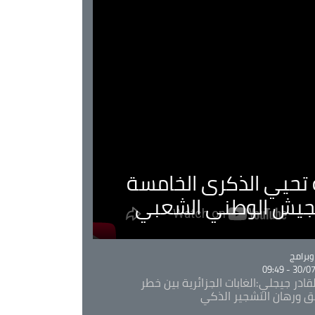
ية تحيي الذكرى الخامسة
لجيش الوطني الشعبي
Ca
برامج
30/07/20
قادر جيجلي:الغابات الجزائرية بين خطر
ئق ورهان التشجير الذكي