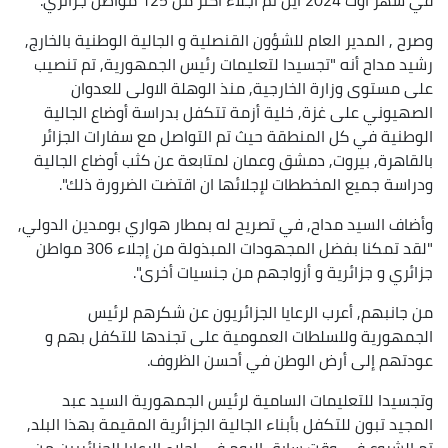
وصرح , المدير العام للشؤون القنصلية و الجالية الوطنية بالخارج,
رشيد مداح أنه "تجسيدا لتعليمات رئيس الجمهورية, تم تنصيب
على مستوى وزارة الخارجية, منذ الوهلة الاولى للعدوان
الصهيوني على غزة, خلية أزمة تتكفل بدراسة أوضاع الجالية
الوطنية في كل المنطقة حيث تم التواصل مع سفارات الجزائر
بالقاهرة, بيروت, دمشق وعمان لمتابعة عن كثب أوضاع الجالية
ودراسة جميع المخططات لإجلائها ان اقتضت الضرورة ذلك".
وأضاف السيد مداح, في تصريح له بمطار هواري بومدين الدولي,
"لقد تمكنا بفضل المجهودات المبذولة من إجلاء 306 مواطن
جزائري و جزائرية و أزواجهم من جنسيات أخرى".
من جانبهم, أعرب الرعايا الجزائريون عن شكرهم لرئيس
الجمهورية وللسلطات العمومية على تجندها للتكفل بهم و
عودتهم إلى أرض الوطن في أحسن الظروف.
وتجسيدا للتعليمات السامية لرئيس الجمهورية السيد عبد
المجيد تبون للتكفل بأبناء الجالية الجزائرية المقيمة بهذا البلد,
تم الشروع في وقت سابق اليوم في إجلاء الرعايا الجزائريين من