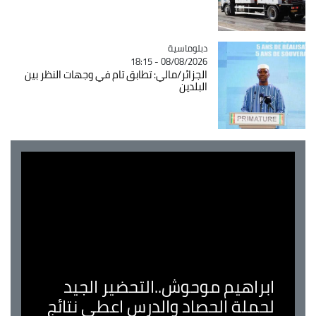
Catégorie
دبلوماسية
08/08/2026 - 18:15
الجزائر/مالي: تطابق تام في وجهات النظر بين
البلدين
ابراهيم موحوش..التحضير الجيد
لحملة الحصاد والدرس اعطى نتائج