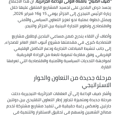
"ضيف الصباح"
بالقناة الأولى للإذاعة الجزائرية
، أن هذا الاجتماع
يجسد حرص البلدين على تجسيد المشاريع المتفق عليها خلال
زيارة الرئيس النيجري إلى الجزائر يومي 15 و16 فبراير 2026،
ويمثل خطوة عملية نحو تعزيز التعاون السياسي والأمني
والاقتصادي وتطوير التجارة البينية بين الجزائر والنيجر.
وأضاف أن اللقاء يندرج ضمن مساعي البلدين لإطلاق مشاريع
اقتصادية كبرى، في مقدمتها مشروع أنبوب الغاز العابر للصحراء،
إلى جانب تنشيط المبادلات التجارية ودعم التكامل الإقليمي
الإفريقي، وفق مقاربة تنموية نابعة من الإرادة الإفريقية
لمواجهة التحديات السياسية والأمنية والاقتصادية التي تعرفها
القارة.
مرحلة جديدة من التعاون والحوار
الاستراتيجي
وأشار ضيف الإذاعة إلى أن العلاقات الجزائرية-النيجيرية دخلت
مرحلة جديدة ومتميزة تتجاوز إطار التعاون التقليدي بين دولتين
جارتين، وتعكس رغبة حقيقية في تنفيذ مشاريع مشتركة تخدم
مصالح الشعبين وتسهم في تحقيق الاستقرار والتنمية في