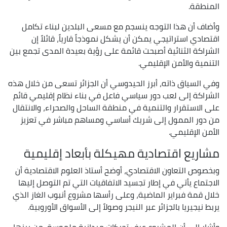
المنطقة.
وأضاف أن هذا التوجه ينسجم مع مسعى البلدين لبناء تكامل
اقتصادي استراتيجي يمكن أن يشكل نموذجاً قارياً، قائلاً إن
الشراكة الثنائية أصبحت قائمة على رؤية بعيدة المدى تجمع بين
التنمية والأمن الإقليمي.
وفي السياق ذاته، أبرز الحيدوسي أن الجزائر تسعى من خلال هذه
الشراكة إلى لعب دور سياسي فاعل في بناء نظام إقليمي قائم
على الاستقرار والتنمية في منطقة الساحل والصحراء، والانتقال
من دور الممول إلى شريك أساسي ومساهم مباشر في تعزيز
الأمن الإقليمي.
مشاريع اقتصادية مهيكلة بأبعاد إقليمية
وبخصوص التعاون الاقتصادي، أوضح أستاذ العلوم الاقتصادية أن
الاجتماع يأتي في إطار تجسيد الاتفاقيات التي تم التوصل إليها
خلال قمة فبراير الماضية، وعلى رأسها مشروع أنبوب الغاز الذي
يربط نيجيريا بالجزائر عبر النيجر وصولاً إلى الأسواق الأوروبية.
وأشار إلى أن المشروع عرف تحركات ميدانية ملموسة، من بينها