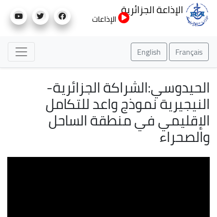
تجاوز
الإذاعة الجزائرية
إلى
الإذاعات
المحتوى
الرئيسي
English
Français
الحيدوسي:الشراكة الجزائرية-
النيجيرية نموذج واعد للتكامل
الإقليمي في منطقة الساحل
والصحراء