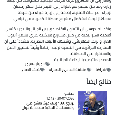
زيارة وفد من مجمع سوناطراك إلى النيجر خلال شهر رمضان
لإجراء الدراسات التقنية، إضافة إلى زيارة خبراء من شركة
سونلغاز لبحث استكمال مشروع محطة الكهرباء في نيامي.
وأكد الحيدوسي أن التعاون الاقتصادي بين الجزائر والنيجر يكتسي
أهمية استراتيجية من خلال مشاريع هيكلية كبرى تشمل أنبوب
الغاز، والربط الكهربائي، وشبكات الألياف البصرية، مشدداً على أن
المقاربة الجزائرية في التنمية ترتبط ارتباطاً وثيقاً بتحقيق الأمن
والاستقرار في المنطقة.
المصدر
ملتيميديا الإذاعة الجزائرية
الجزائر -النيجر
شراكة
منطقة الساحل و الصحراء
ضيف الصباح
طالع ايضاً
مجتمع
Catégorie
30/07/2026 - 12:12
برناوي:139 وفاة غرقًا بالشواطئ
والمسطحات المائية منذ بداية جوان