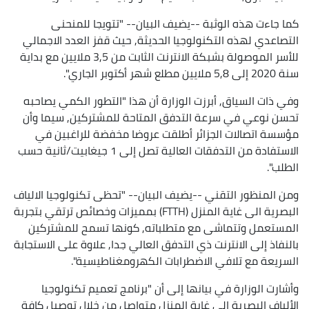
كما جاءت هذه الوثبة --يضيف البيان-- "تتويجا للمنحنى
التصاعدي لهذه التكنولوجيا الحديثة, حيث قفز العدد الاجمالي
للأسر الموصولة بشبكة الانترنت الثابت من 3,5 ملايين مع بداية
سنة 2020 إلى 5,8 ملايين مطلع شهر أكتوبر الجاري".
وفي ذات السياق, أبرزت الوزارة أن هذا "التطور الكمي يصاحبه
تحسن نوعي في سرعة التدفق المتاحة للمشتركين, سيما وأن
مؤسسة اتصالات الجزائر أطلقت عروضا مخفضة للراغبين في
الاستفادة من التدفقات العالية تصل إلى 1 جيغابيت/ثانية حسب
الطلب".
ومن المنظور التقني --يضيف البيان-- "تحظى تكنولوجيا الالياف
البصرية الى غاية المنزل (FTTH) بمميزات وخصائص ترتقي بتجربة
المستعمل وتتماشى مع متطلباته, كونها تسمح للمشتركين
بالنفاذ إلى الانترنت ذي التدفق العالي جدا, علاوة على الاستجابة
السريعة مع تلافي الاضطرابات الكهرومغناطيسية".
وأشارت الوزارة في بيانها إلى أن "برنامج تعميم تكنولوجيا
الألياف البصرية إلى غاية المنزل متواصل من خلال توصيل كافة