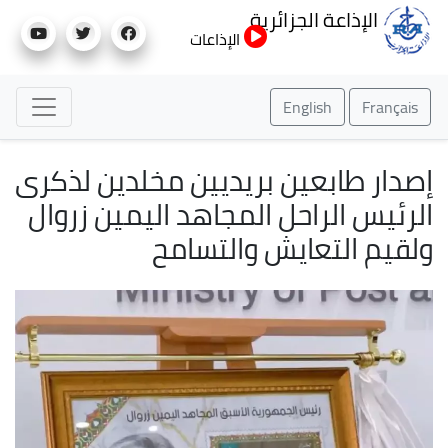
تجاوز
الإذاعة الجزائرية
إلى
الإذاعات
المحتوى
الرئيسي
English
Français
صدار طابعين بريديين مخلدين لذكرى
لرئيس الراحل المجاهد اليمين زروال
لقيم التعايش والتسامح