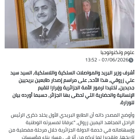
لوم وتكنولوجيا
07/06/2026 - 13:52
شرف وزير البريد والمواصلات السلكية واللاسلكية, السيد سيد
لي زروقي, هذا الأحد, على مراسم إصدار طابعين بريديين
ديدين, تخليدا لرموز الأمة الجزائرية وإبرازا للقيم
لإنسانية والحضارية التي تحظى بها الجزائر, حسبما أورده بيان
لوزارة.
أوضح المصدر ذاته أن الطابع البريدي الأول يخلد ذكرى الرئيس
لراحل المجاهد اليمين زروال, "عرفانا لمسيرته الوطنية
إسهاماته في خدمة الدولة الجزائرية خلال مرحلة مفصلية من
اريخها, وتقديرا لما تركه من أثر في مسار بناء مؤسسات