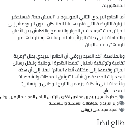
لجمهورية".
ما الطابع البريدي الثاني الموسوم بـ "العيش معا", فيستحضر
لزيارة التاريخية التي قام بها بابا الفاتيكان, ليون الرابع عشر إلى
لجزائر, حيث "يجسد قيم الحوار والتسامح والتعايش بين الأديان
الثقافات التي ظلت الجزائر حاملة لرسالتها ومنارة لها عبر
اريخها", يضيف البيان.
بالمناسبة, أكد السيد زروقي أن الطابع البريدي يظل "رمزية
قافية وتوثيقية بامتياز, تحفظ الذاكرة الوطنية وتنقل رسائل
لجزائر وقيمها إلى مختلف أنحاء العالم", لافتا إلى أن هذه
لإصدارات الجديدة من شأنها "توثيق المحطات والشخصيات
الأحداث التي شكلت جزء من التاريخ الوطني والإنساني".
لمصدر
وأج
إصدار طابعين بريديين مخلدين لذكرى الرئيس الراحل المجاهد اليمين زروال
وزير البريد والمواصلات السلكية واللاسلكية
السيد سيد علي زروقي
الع ايضاً