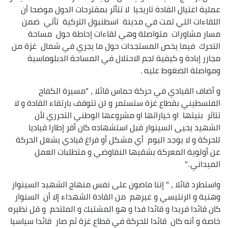
عملية اغتيال القادة تاريخيا لا تتأثر بمقترحات الدول موضحا أن
اللقاءات التي تمت في مدينة اسطنبول التركية تأتي ضمن
مسار مشاورات متواصلة وهي لقاءات إحاطة حول مساحة
التحرك فيما يخص المستجدات حول ما يجري في شمال غزة من
مجازر إبادة و كيفية لجم الاحتلال في المساحة الدبلوماسية
ومواصلة الضغوط عليه .
و أضاف القيادي في حركة حماس قائلا ، "مسيرة الكفاح
الفلسطيني بقطاع غزة ستستمر و لن تتوقف بارتقاء القادة و لا
تتاثر بنيتها او خياراتها او مشروعها الوطني التحرري لأن
الشهيد يحيى السينوار قبل استشهاده كان أقر إطارا قياديا
للحركة و لا يوجد اليوم أي مشكل أو فراغ قيادي يشغل الحركة
عن أولوية المعركة بشقيها النفاوضي و متطلبات العمل
الميداني ."
واستطرد قائلا ، " إننا ماضون على نفس منهاج الشهيد السينوار
وهنية و الرنتيسي و غيرهم من القادة الشهداء إلا أن السنوار
كان قائدا فريدا و قائدا فدا و هو المشتبك و الملتحم و قل نظيره
خاصة و أنه كان قائدا للحركة في قطاع غزة ثم صار قائدا سياسيا