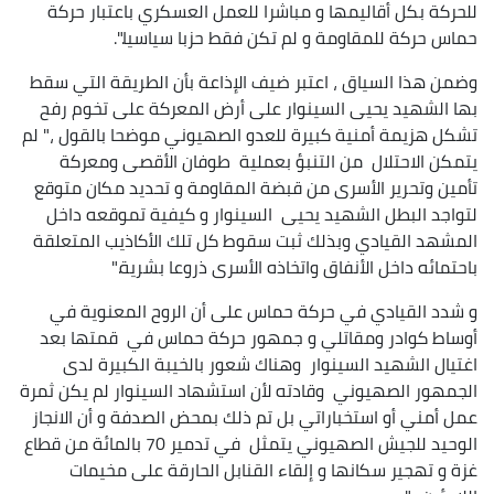
للحركة بكل أقاليمها و مباشرا للعمل العسكري باعتبار حركة
حماس حركة للمقاومة و لم تكن فقط حزبا سياسيا.".
وضمن هذا السياق ، اعتبر ضيف الإذاعة بأن الطريقة التي سقط
بها الشهيد يحيى السينوار على أرض المعركة على تخوم رفح
تشكل هزيمة أمنية كبيرة للعدو الصهيوني موضحا بالقول ،" لم
يتمكن الاحتلال من التنبؤ بعملية طوفان الأقصى ومعركة
تأمين وتحرير الأسرى من قبضة المقاومة و تحديد مكان متوقع
لتواجد البطل الشهيد يحيى السينوار و كيفية تموقعه داخل
المشهد القيادي وبذلك ثبت سقوط كل تلك الأكاذيب المتعلقة
باحتمائه داخل الأنفاق واتخاذه الأسرى ذروعا بشرية."
و شدد القيادي في حركة حماس على أن الروح المعنوية في
أوساط كوادر ومقاتلي و جمهور حركة حماس في قمتها بعد
اغتيال الشهيد السينوار وهناك شعور بالخيبة الكبيرة لدى
الجمهور الصهيوني وقادته لأن استشهاد السينوار لم يكن ثمرة
عمل أمني أو استخباراتي بل تم ذلك بمحض الصدفة و أن الانجاز
الوحيد للجيش الصهيوني يتمثل في تدمير 70 بالمائة من قطاع
غزة و تهجير سكانها و إلقاء القنابل الحارقة على مخيمات