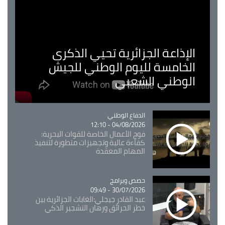
الإذاعة الجزائرية تحيي الذكرى
الخامسة لليوم الوطني للجيش
الوطني الشعبي
Catégorie
الدفاع الوطني
04/08/2026 - 12:10
فوج الأعمال الخاصة للقوات البحرية:
كفاءة عالية وتجهيزات متطورة لتنفيذ
المهام المعقدة
Catégorie
حصص وبرامج
30/07/2026 - 09:49
عبد القادر جيجلي:الغابات الجزائرية بين
خطر الحرائق ورهان التشجير الذكي