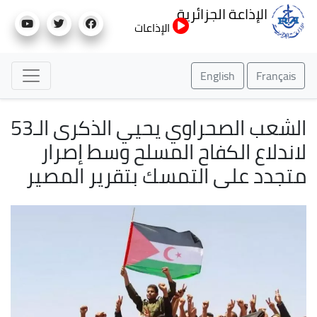
تجاوز
الإذاعة الجزائرية
إلى
الإذاعات
المحتوى
الرئيسي
English
Français
الشعب الصحراوي يحيي الذكرى الـ53
لاندلاع الكفاح المسلح وسط إصرار
متجدد على التمسك بتقرير المصير