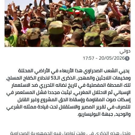
دولي
20/05/2026 - 17:57
يحيي الشعب الصحراوي هذا الأربعاء في الأراضي المحتلة
ومخيمات اللاجئين والمهجر, الذكرى الـ53 لاندلاع الكفاح المسلح,
تلك المحطة المفصلية في تاريخ نضاله التحرري ضد الاستعمار
الإسباني ثم الاحتلال المغربي, ليثبت مجددا فشل المستعمر في
إسكات صوت المقاومة وإسقاط الحق المشروع وغير القابل
للتصرف في تقرير المصير والاستقلال تحت قيادة ممثله الشرعي
والوحيد, جبهة البوليساريو.
وتحل هذه الذكرى في وقت تواصل فيه الجمهورية الصحراوية