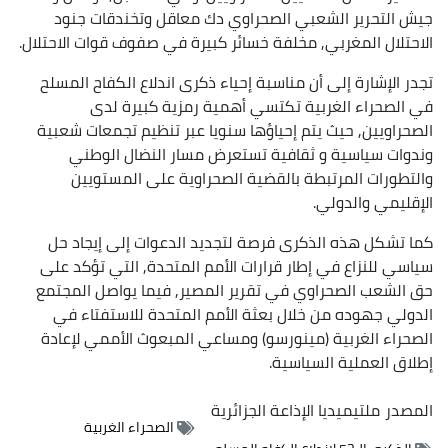
جيش التحرير الشعبي الصحراوي دك معاقل وتخندقات جنود
الاحتلال المغربي, مخلفة خسائر كبيرة في صفوف قوات الاحتلال.
تجدر الإشارة إلى أن مناسبة إحياء ذكرى اندلاع الكفاح المسلح
في الصحراء الغربية تكتسي أهمية رمزية كبيرة لدى
الصحراويين, حيث يتم إحياؤها سنويا عبر تنظيم تجمعات شعبية
وندوات سياسية و ثقافية تستعرض مسار النضال الوطني
والتطورات المرتبطة بالقضية الصحراوية على المستويين
الإقليمي والدولي.
كما تشكل هذه الذكرى فرصة لتجديد الدعوات إلى إيجاد حل
سياسي للنزاع في إطار قرارات الأمم المتحدة, التي تؤكد على
حق الشعب الصحراوي في تقرير المصير, فيما يواصل المجتمع
الدولي جهوده من خلال بعثة الأمم المتحدة للاستفتاء في
الصحراء الغربية (مينورسو) ومساعي المبعوث الأممي لإعادة
إطلاق العملية السياسية.
المصدر
ملتيميديا الإذاعة الجزائرية
الصحراء الغربية