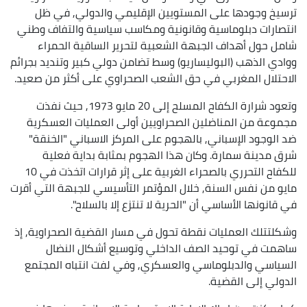
ترسيخ وجودها على المستويين الإقليمي والدولي, في ظل
انتصارات دبلوماسية وقانونية ومكاسب سياسية والتفاف وطني
شامل حول أهداف الجبهة الشعبية لتحرير الساقية الحمراء
ووادي الذهب (البوليساريو) وسط تضامن دولي كبير وتنديد بجرائم
الاحتلال المغربي في حق الشعب الصحراوي على أكثر من صعيد.
وتعود شرارة الكفاح المسلح إلى 20 مايو 1973, حيث نفذت
مجموعة من المناضلين الصحراويين أولى العمليات العسكرية
ضد الوجود الإسباني, بالهجوم على المركز الاسباني "الخنقة"
شرق مدينة سمارة. وكان هذا الهجوم بمثابة بداية فعلية
للكفاح التحرري بالصحراء الغربية على إثر قرارات اتخذت في 10
مايو من نفس السنة, خلال المؤتمر التأسيسي للجبهة التي أقرت
في قانونها الأساسي أن "الحرية لا تنتزع إلا بالسلاح".
وشكلتتلك العمليات نقطة تحول في مسار القضية الصحراوية, إذ
ساهمت في توحيد الصف الداخلي وتوسيع أشكال النضال
السياسي والدبلوماسي والعسكري, وفي لفت انتباه المجتمع
الدولي إلى القضية.