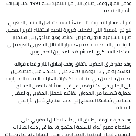
ودخل اتفاق وقف إطلاق النار حيز التنفيذ سنة 1991 تحت إشراف
الأمم المتحدة.
غير أن مسار التسوية ظل متعثرا بسبب تجاهل الاحتلال المغربي
للوائح الأممية التي تضمنت ضرورة تنظيم استفتاء تقرير المصير,
ضاربا بالشرعية الدولية عرض الحائط, وهو ما أدى إلى استمرار
التوتر في المنطقة خاصة بعد قرار الاحتلال المغربي العودة إلى
الاعتداء العسكري المباشر ضد المدنيين الصحراويين.
وقد دفع خرق المغرب لاتفاق وقف إطلاق النار وإقدام قواته
العسكرية في 13 نوفمبر 2020 على الاعتداء على متظاهرين
مدنيين سلميين في منطقة الكركرات العازلة, القيادة الصحراوية
إلى الإعلان في 14 نوفمبر عن قرار استئناف العمل المسلح
لحماية شعبها من العدوان الغاشم للمحتل المغربي والمضي
قدما في كفاحها المسلح إلى غاية استرجاع كامل الأراضي
المحتلة.
ومنذ خرقه لوقف إطلاق النار, دأب الاحتلال المغربي على
استخدام جميع أنواع الأسلحة المتطورة, بما في ذلك الطائرات
المسيرة لقتل المدنيين الصحراويين. وفي المقابل, تواصل وحدات