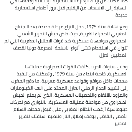
كما مكنت من إرباك الإدارة الاستعمارية الإسبانية ودفعها في
النهاية إلى الانسحاب من الإقليم قبل بروز أطماع استعمارية
جديدة.
ومع نهاية سنة 1975, دخل النزاع مرحلة جديدة بعد الاجتياح
المغربي للصحراء الغربية, حيث خاض جيش التحرير الشعبي
الصحراوي مواجهات عسكرية ضد قوات الاحتلال المغربية التي لم
تتوان في استخدام شتى أنواع الأسلحة المحرمة دوليا لقصف
المدنيين العزل.
وخلال سنوات الحرب, كثفت القوات الصحراوية عملياتها
العسكرية, خاصة ابتداء من سنة 1979, وتمكنت من تنفيذ
هجمات داخل مواقع وقواعد عسكرية مغربية, ما دفع المغرب
إلى تشييد الجدار الرملي العازل الممتد على آلاف الكيلومترات
والمزود بالألغام والتحصينات العسكرية, الذي لم يمنع الجيش
الصحراوي من مواصلة عملياته العسكرية, بالتوازي مع تحركات
دبلوماسية أرغمت النظام المغربي على قبول مخطط السلام
الأممي القاضي بوقف إطلاق النار وتنظيم استفتاء لتقرير
المصير.