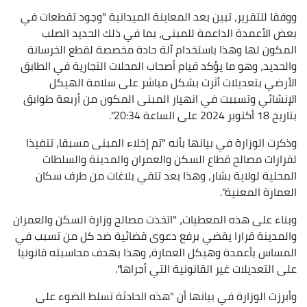
ووفقا للتقرير، تبين بعد المعاينة الميدانية "وجود تقطعات في
بعض الأعمدة الداعمة للمبنى، بما في ذلك الحديد الصلب
المكون لها وهذا باستخدام آلة حادة مخصصة لقطع الخرسانة
والحديد، وهو ما يؤكد قيام أصحاب المحلات التجارية في الطابق
الأرضي بتعديلات أثرت بشكل مباشر على سلامة الهيكل
الإنشائي وتسببت في انهيار المبنى المكون من أربعة طوابق
بتاريخ 18 أكتوبر 2024 على الساعة 20:34".
وذكرت الوزارة في بيانها بأنه "تم إخلاء المبنى مسبقا، تنفيذا
لقرارات مصالح قطاع السكن والعمران والمدينة والسلطات
المحلية لولاية بشار، وهذا بعد تلقي بلاغات من طرف سكان
العمارة المعنية".
وبناء على هذه المعطيات، "اتخذت مصالح وزارة السكن والعمران
والمدينة قرارا يقضي برفع دعوى قضائية ضد كل من تسبب في
المساس بأعمدة وهيكل العمارة، وهذا بهدف محاسبته قانونيا
على التعديلات غير القانونية التي أجراها".
وأبرزت الوزارة في بيانها أن "هذه الحادثة تسلط الضوء على